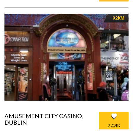
92KM
AMUSEMENT CITY CASINO,
DUBLIN
2 AVIS