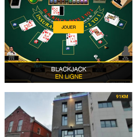
JOUER
BLACKJACK
EN LIGNE
91KM