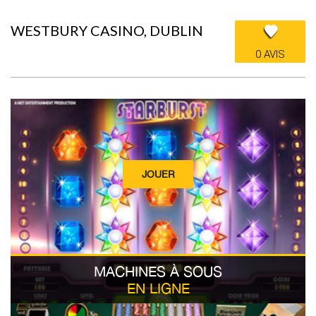
WESTBURY CASINO, DUBLIN
0 AVIS
JOUER
MACHINES À SOUS
EN LIGNE