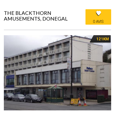
THE BLACKTHORN
AMUSEMENTS, DONEGAL
0 AVIS
121KM