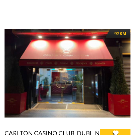
92KM
CARLTON CASINO CLUB, DUBLIN