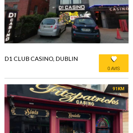
D1 CLUB CASINO, DUBLIN
0 AVIS
91KM