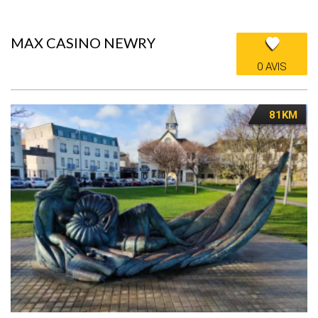
MAX CASINO NEWRY
0 AVIS
81KM