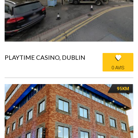
PLAYTIME CASINO, DUBLIN
0 AVIS
95KM