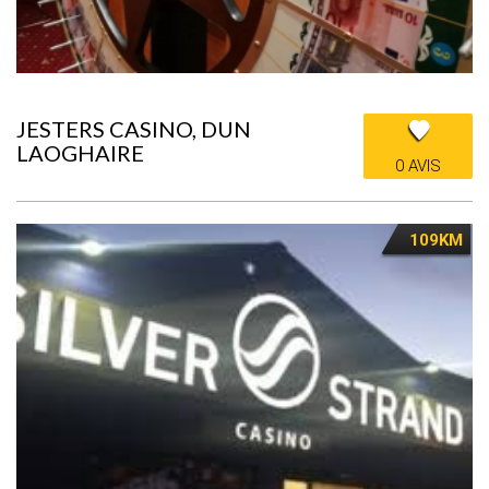
JESTERS CASINO, DUN
LAOGHAIRE
0 AVIS
109KM