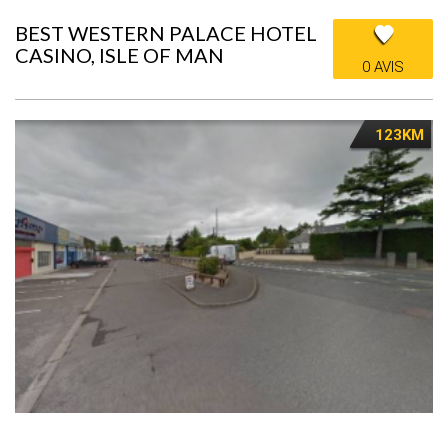
BEST WESTERN PALACE HOTEL
CASINO, ISLE OF MAN
0 AVIS
123KM