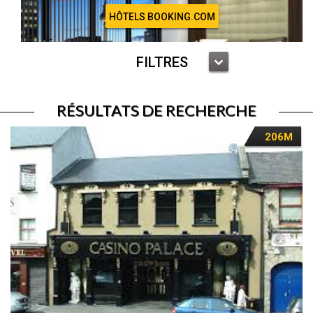
HÔTELS BOOKING.COM
FILTRES
RÉSULTATS DE RECHERCHE
206M