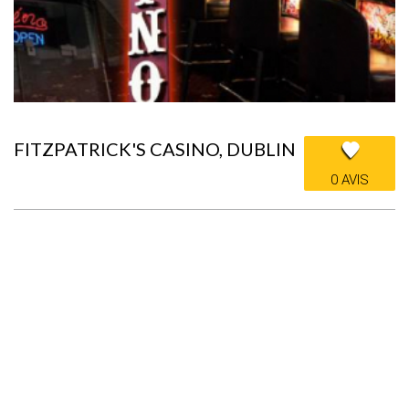
FITZPATRICK'S CASINO, DUBLIN
0 AVIS