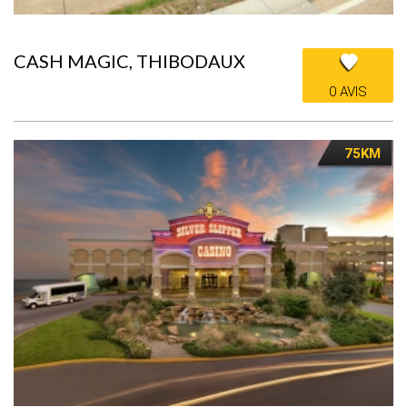
CASH MAGIC, THIBODAUX
0 AVIS
75KM