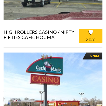
HIGH ROLLERS CASINO / NIFTY
FIFTIES CAFE, HOUMA
2 AVIS
67KM