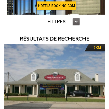
HÔTELS BOOKING.COM
FILTRES
RÉSULTATS DE RECHERCHE
2KM