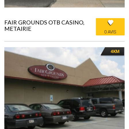
FAIR GROUNDS OTB CASINO,
METAIRIE
0 AVIS
4KM