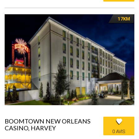
17KM
BOOMTOWN NEW ORLEANS
CASINO, HARVEY
0 AVIS