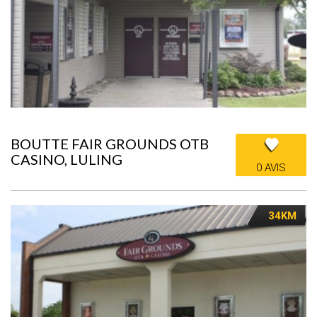
BOUTTE FAIR GROUNDS OTB
CASINO, LULING
0 AVIS
34KM