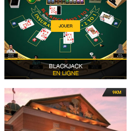
JOUER
BLACKJACK
EN LIGNE
9KM