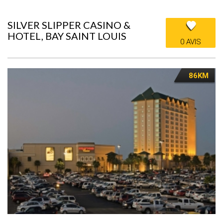
SILVER SLIPPER CASINO &
HOTEL, BAY SAINT LOUIS
0 AVIS
86KM