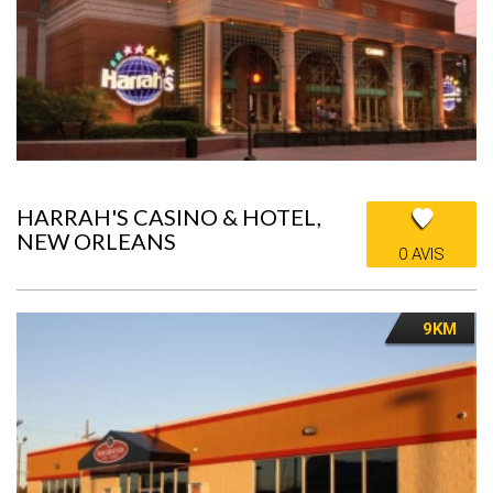
HARRAH'S CASINO & HOTEL,
NEW ORLEANS
0 AVIS
9KM