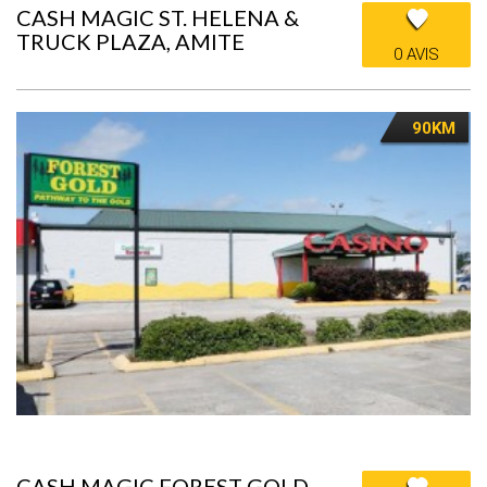
CASH MAGIC ST. HELENA &
TRUCK PLAZA, AMITE
0 AVIS
90KM
CASH MAGIC FOREST GOLD