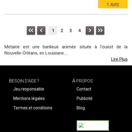
1 AVIS
1
2
3
4
Metairie est une banlieue animée située à l'ouest de la
Nouvelle-Orléans, en Louisiane.
...
Lire Plus
B
À
ESOIN D'AIDE ?
PROPOS
Jeu responsable
Contact
Mentions légales
Publicité
Termes et conditions
Blog