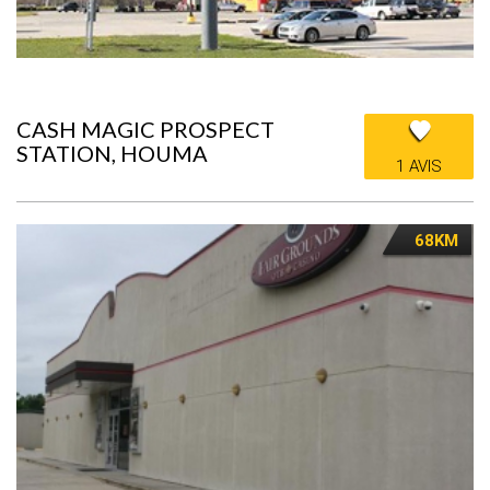
CASH MAGIC PROSPECT
STATION, HOUMA
1 AVIS
68KM