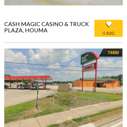
CASH MAGIC CASINO & TRUCK
PLAZA, HOUMA
0 AVIS
74KM