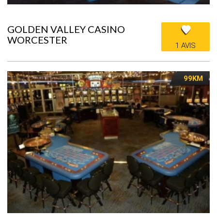
GOLDEN VALLEY CASINO
WORCESTER
1 AVIS
99KM