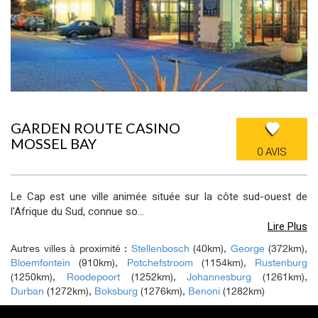
GARDEN ROUTE CASINO
MOSSEL BAY
0 AVIS
Le Cap est une ville animée située sur la côte sud-ouest de
l'Afrique du Sud, connue so
...
Lire Plus
Autres villes à proximité :
Stellenbosch
(40km),
George
(372km),
Bloemfontein
(910km),
Potchefstroom
(1154km),
Rustenburg
(1250km),
Roodepoort
(1252km),
Johannesburg
(1261km),
Durban
(1272km),
Boksburg
(1276km),
Benoni
(1282km)