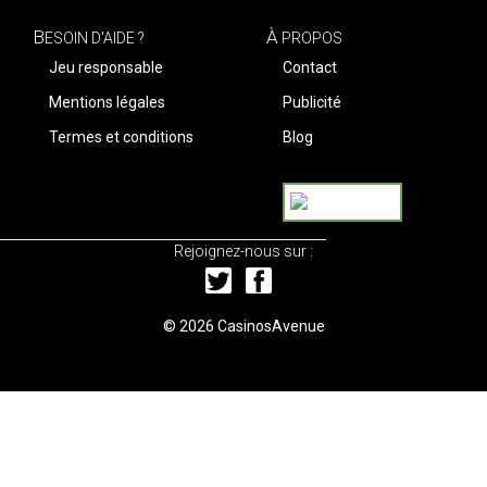
B
À
ESOIN D'AIDE ?
PROPOS
Jeu responsable
Contact
Mentions légales
Publicité
Termes et conditions
Blog
Rejoignez-nous sur :
© 2026
CasinosAvenue