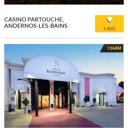
CASINO PARTOUCHE,
ANDERNOS-LES-BAINS
4 AVIS
156KM