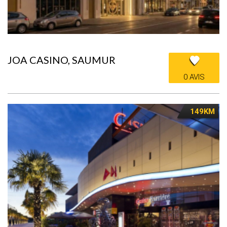
JOA CASINO, SAUMUR
0 AVIS
149KM