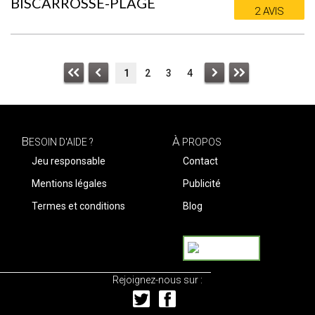
BISCARROSSE-PLAGE
2 AVIS
1
2
3
4
B
À
ESOIN D'AIDE ?
PROPOS
Jeu responsable
Contact
Mentions légales
Publicité
Termes et conditions
Blog
Rejoignez-nous sur :