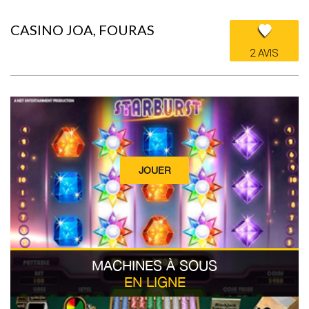
CASINO JOA, FOURAS
2 AVIS
JOUER
MACHINES À SOUS
EN LIGNE