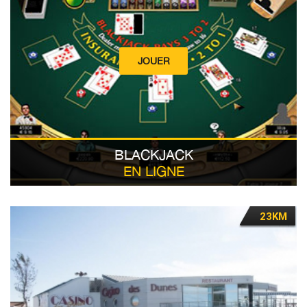
JOUER
BLACKJACK
EN LIGNE
23KM