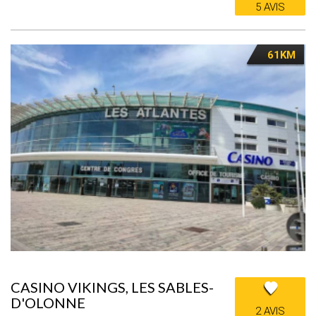
5 AVIS
61KM
CASINO VIKINGS, LES SABLES-
D'OLONNE
2 AVIS