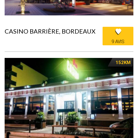
CASINO BARRIÈRE, BORDEAUX
9 AVIS
152KM