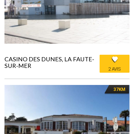
CASINO DES DUNES, LA FAUTE-
SUR-MER
2 AVIS
37KM