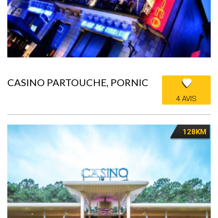
CASINO PARTOUCHE, PORNIC
4 AVIS
128KM