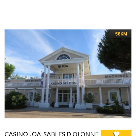
58KM
CASINO JOA, SABLES D'OLONNE