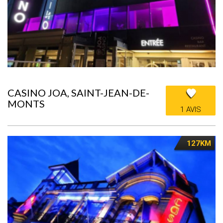
CASINO JOA, SAINT-JEAN-DE-
MONTS
1 AVIS
127KM