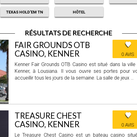
TEXAS HOLD'EM TN
HÔTEL
RÉSULTATS DE RECHERCHE
FAIR GROUNDS OTB
CASINO, KENNER
0 AVIS
Kenner Fair Grounds OTB Casino est situé dans la ville
Kenner, à Lousiana. Il vous ouvre ses portes pour v
accueillir tous les jours de la semaine. La salle de jeux …
TREASURE CHEST
CASINO, KENNER
0 AVIS
Le Treasure Chest Casino est un bateau casino situ