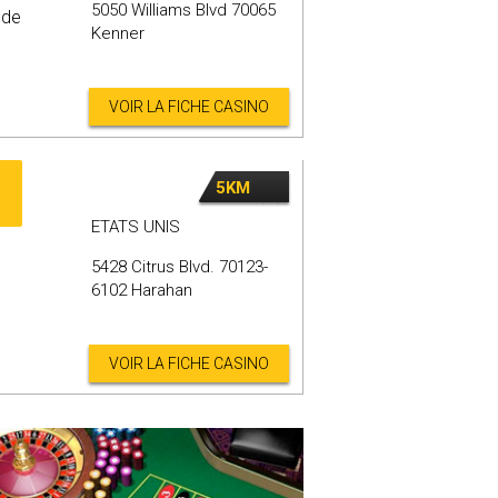
5050 Williams Blvd
70065
 de
Kenner
VOIR LA FICHE CASINO
5KM
ETATS UNIS
5428 Citrus Blvd.
70123-
6102
Harahan
VOIR LA FICHE CASINO