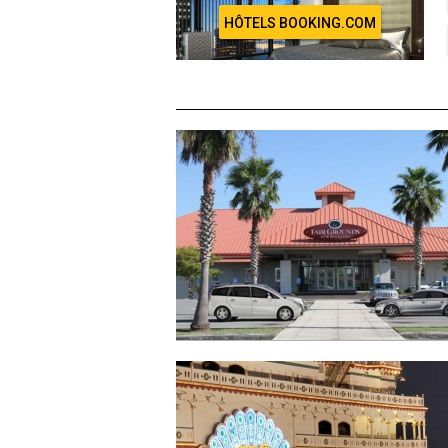
HÔTELS BOOKING.COM