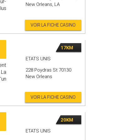
ur-
New Orleans, LA
lus
VOIR LA FICHE CASINO
17KM
ETATS UNIS
ent
228 Poydras St
70130
 La
New Orleans
’un
VOIR LA FICHE CASINO
20KM
ETATS UNIS