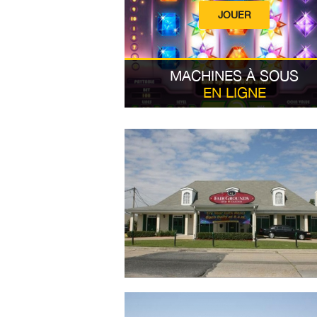
JOUER
MACHINES À SOUS
EN LIGNE