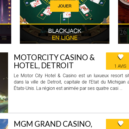
JOUER
BLACKJACK
EN LIGNE
MOTORCITY CASINO &
HOTEL, DETROIT
1 AVIS
Le Motor City Hotel & Casino est un luxueux resort si
dans la ville de Detroit, capitale de l’Etat du Michigan 
États-Unis. La région est animée par ses quatre casi …
MGM GRAND CASINO,