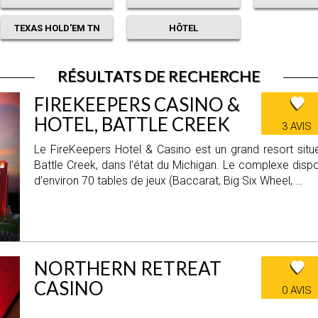
TEXAS HOLD'EM TN
HÔTEL
RÉSULTATS DE RECHERCHE
FIREKEEPERS CASINO &
HOTEL, BATTLE CREEK
3 AVIS
Le FireKeepers Hotel & Casino est un grand resort situ
Battle Creek, dans l’état du Michigan. Le complexe disp
d’environ 70 tables de jeux (Baccarat, Big Six Wheel, …
NORTHERN RETREAT
CASINO
0 AVIS