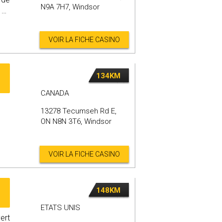
N9A 7H7,
Windsor
 …
VOIR LA FICHE CASINO
134KM
CANADA
13278 Tecumseh Rd E,
ON N8N 3T6,
Windsor
VOIR LA FICHE CASINO
148KM
ETATS UNIS
ert