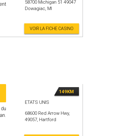
58700 Michigan 51
49047
ent
Dowagiac, MI
VOIR LA FICHE CASINO
149KM
ETATS UNIS
 du
68600 Red Arrow Hwy,
an.
49057,
Hartford