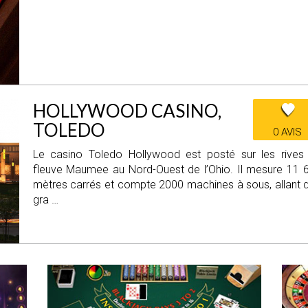
HOLLYWOOD CASINO,
TOLEDO
0 AVIS
Le casino Toledo Hollywood est posté sur les rives
fleuve Maumee au Nord-Ouest de l’Ohio. Il mesure 11 
mètres carrés et compte 2000 machines à sous, allant 
gra …