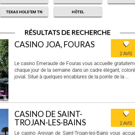
TEXAS HOLD'EM TN
HÔTEL
RÉSULTATS DE RECHERCHE
CASINO JOA, FOURAS
2 AVIS
Le casino Emeraude de Fouras vous accueille gratuitem
chaque jour de la semaine dans un cadre élégant, coloré
jovial. Situé à quelques encablures de la pointe de la …
CASINO DE SAINT-
TROJAN-LES-BAINS
2 AVIS
Le casino Arevian de Saint-Trojan-les-Bains vous accuei