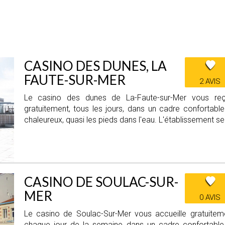
CASINO DES DUNES, LA
FAUTE-SUR-MER
2 AVIS
Le casino des dunes de La-Faute-sur-Mer vous reç
gratuitement, tous les jours, dans un cadre confortable
chaleureux, quasi les pieds dans l'eau. L'établissement se
CASINO DE SOULAC-SUR-
MER
0 AVIS
Le casino de Soulac-Sur-Mer vous accueille gratuitem
chaque jour de la semaine dans un cadre confortable