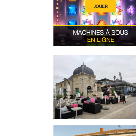
JOUER
MACHINES À SOUS
EN LIGNE