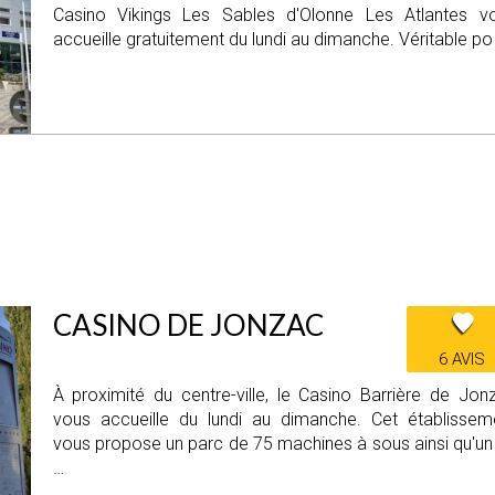
Casino Vikings Les Sables d'Olonne Les Atlantes v
accueille gratuitement du lundi au dimanche. Véritable po
CASINO DE JONZAC
6 AVIS
À proximité du centre-ville, le Casino Barrière de Jon
vous accueille du lundi au dimanche. Cet établissem
vous propose un parc de 75 machines à sous ainsi qu'un
…