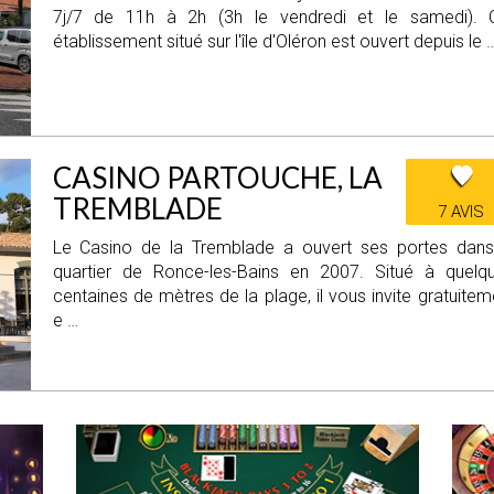
7j/7 de 11h à 2h (3h le vendredi et le samedi). 
établissement situé sur l'île d'Oléron est ouvert depuis le 
CASINO PARTOUCHE, LA
TREMBLADE
7 AVIS
Le Casino de la Tremblade a ouvert ses portes dans
quartier de Ronce-les-Bains en 2007. Situé à quelq
centaines de mètres de la plage, il vous invite gratuitem
e …