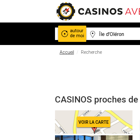
autour
de moi
Accueil
Recherche
CASINOS proches de Î
VOIR LA CARTE