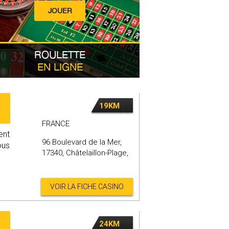
JOUER
ROULETTE
EN LIGNE
19KM
FRANCE
ent
96 Boulevard de la Mer,
ous
17340,
Châtelaillon-Plage,
VOIR LA FICHE CASINO
24KM