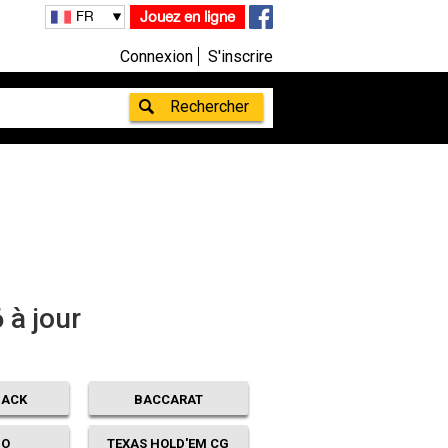
FR
Jouez en ligne
Connexion
S'inscrire
à jour
JACK
BACCARAT
GO
TEXAS HOLD'EM CG