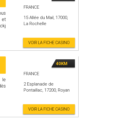
FRANCE
ous
15 Allée du Mail,
17000,
 et
La Rochelle
ckj
VOIR LA FICHE CASINO
40KM
FRANCE
 le
2 Esplanade de
dès
Pontaillac,
17200,
Royan
VOIR LA FICHE CASINO