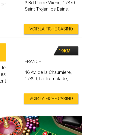
3 Bd Pierre Wiehn,
17370,
Cet
Saint-Trojan-les-Bains,
…
VOIR LA FICHE CASINO
19KM
FRANCE
 le
46 Av. de la Chaumière,
ues
17390,
La Tremblade,
ent
VOIR LA FICHE CASINO