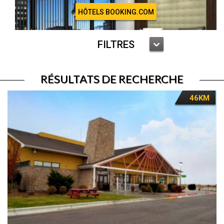
HÔTELS BOOKING.COM
FILTRES
RÉSULTATS DE RECHERCHE
46KM