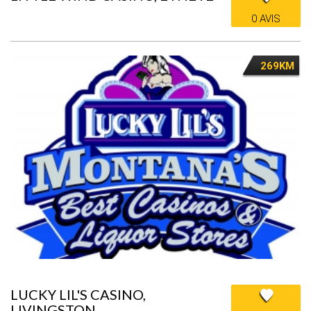
0 AVIS
269KM
LUCKY LIL'S CASINO,
LIVINGSTON