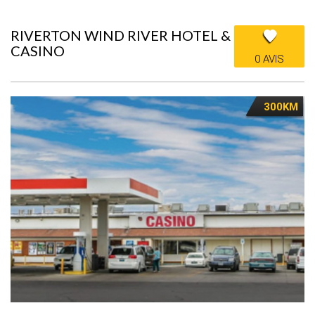
RIVERTON WIND RIVER HOTEL &
CASINO
0 AVIS
300KM