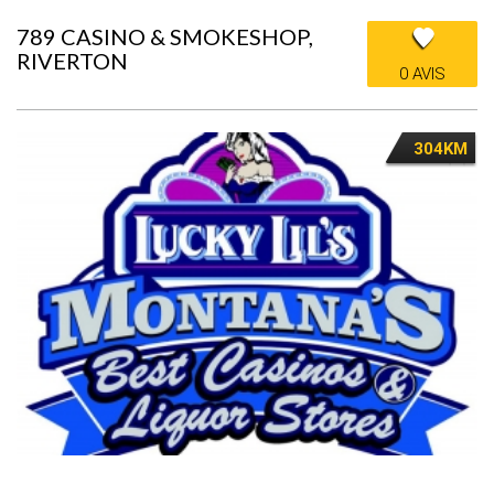
789 CASINO & SMOKESHOP,
RIVERTON
0 AVIS
304KM