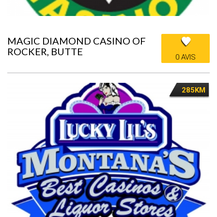
MAGIC DIAMOND CASINO OF
ROCKER, BUTTE
0 AVIS
285KM