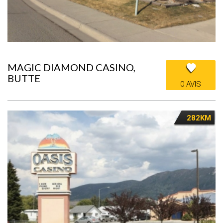
MAGIC DIAMOND CASINO,
BUTTE
0 AVIS
282KM