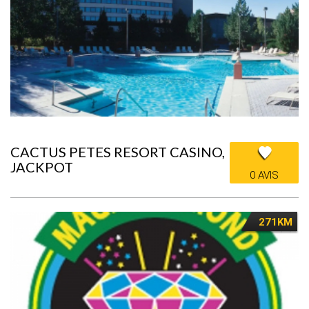
CACTUS PETES RESORT CASINO,
JACKPOT
0 AVIS
271KM