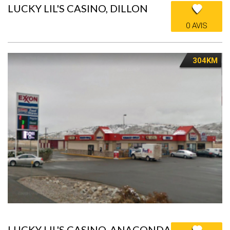
LUCKY LIL'S CASINO, DILLON
0 AVIS
304KM
LUCKY LIL'S CASINO, ANACONDA