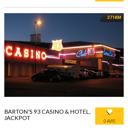
271KM
BARTON'S 93 CASINO & HOTEL,
JACKPOT
0 AVIS