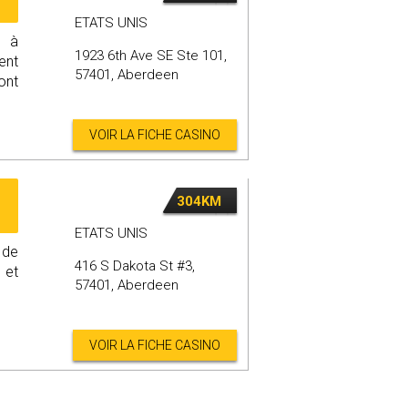
ETATS UNIS
, à
1923 6th Ave SE Ste 101,
ent
57401,
Aberdeen
ont
VOIR LA FICHE CASINO
304KM
ETATS UNIS
 de
416 S Dakota St #3,
 et
57401,
Aberdeen
VOIR LA FICHE CASINO