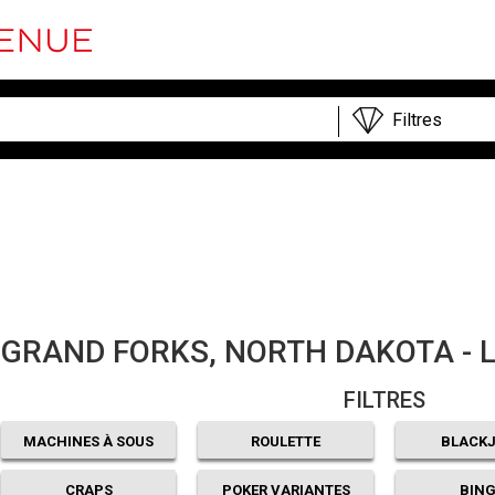
GRAND FORKS, NORTH DAKOTA - Lis
FILTRES
MACHINES À SOUS
ROULETTE
BLACK
CRAPS
POKER VARIANTES
BIN