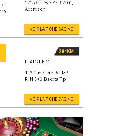
1715 6th Ave SE,
57401,
 et
Aberdeen
 ré
VOIR LA FICHE CASINO
284KM
ETATS UNIS
443 Gamblers Rd,
MB
R1N 3X6,
Dakota Tipi
VOIR LA FICHE CASINO