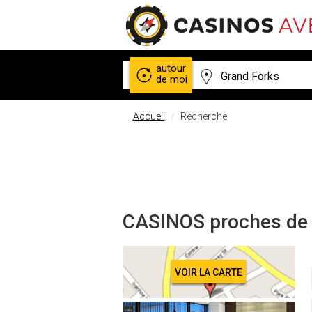
autour
de moi
Accueil
Recherche
CASINOS proches de 
VOIR LA CARTE