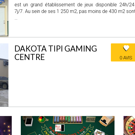
est un grand établissement de jeux disponible 24h/24
7j/7. Au sein de ses 1 250 m2, pas moins de 430 m2 sont
…
DAKOTA TIPI GAMING
CENTRE
0 AVIS