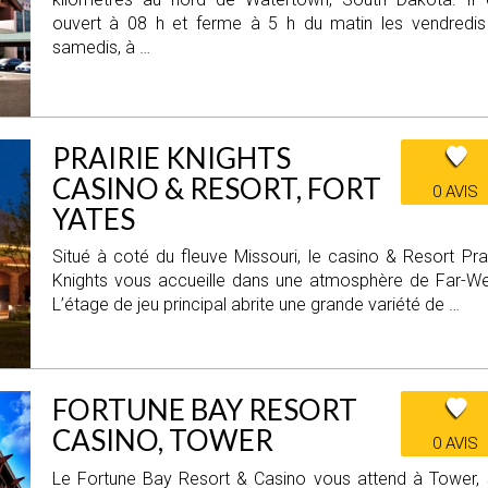
ouvert à 08 h et ferme à 5 h du matin les vendredis
samedis, à …
PRAIRIE KNIGHTS
CASINO & RESORT, FORT
0 AVIS
YATES
Situé à coté du fleuve Missouri, le casino & Resort Prai
Knights vous accueille dans une atmosphère de Far-We
L’étage de jeu principal abrite une grande variété de …
FORTUNE BAY RESORT
CASINO, TOWER
0 AVIS
Le Fortune Bay Resort & Casino vous attend à Tower, 