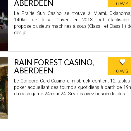
ABERDEEN
0 AVIS
Le Prairie Sun Casino se trouve à Miami, Oklahoma
140km de Tulsa. Ouvert en 2013, cet établissem
propose plusieurs machines à sous (Class I et Class II) d
des je …
RAIN FOREST CASINO,
ABERDEEN
0 AVIS
Le Concord Card Casino d'Innsbruck contient 12 tables
poker accueillant des tournois quotidiens à partir de 19h
du cash game 24h sur 24. Si vous avez besoin de plus …