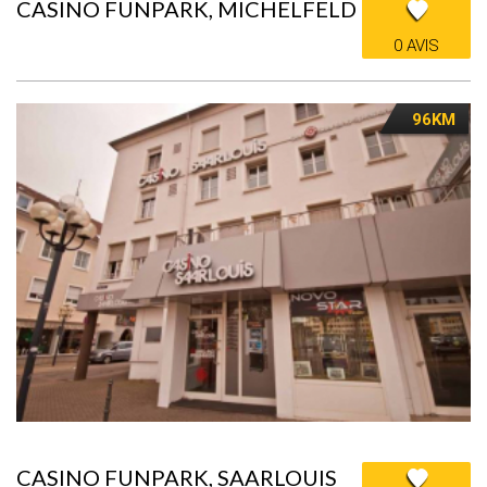
CASINO FUNPARK, MICHELFELD
0 AVIS
96KM
CASINO FUNPARK, SAARLOUIS