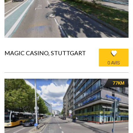
MAGIC CASINO, STUTTGART
0 AVIS
77KM