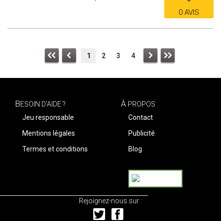
0 AVIS
1
2
3
4
B
À
ESOIN D'AIDE ?
PROPOS
Jeu responsable
Contact
Mentions légales
Publicité
Termes et conditions
Blog
Rejoignez-nous sur :