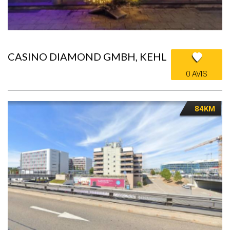
CASINO DIAMOND GMBH, KEHL
0 AVIS
84KM