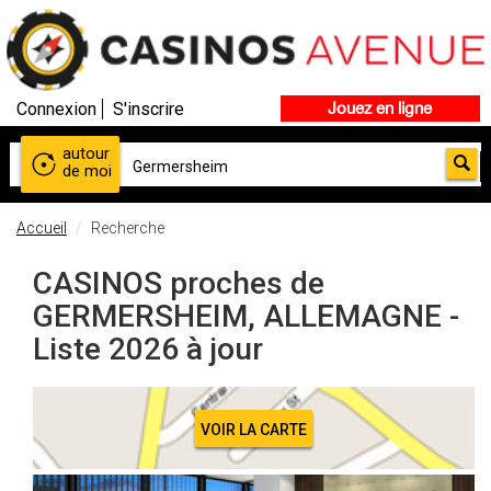
Connexion
S'inscrire
Jouez en ligne
autour
de moi
Accueil
Recherche
CASINOS proches de
GERMERSHEIM, ALLEMAGNE -
Liste 2026 à jour
VOIR LA CARTE