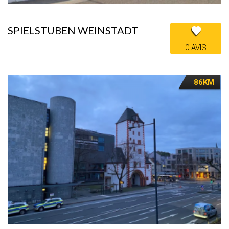
SPIELSTUBEN WEINSTADT
0 AVIS
86KM