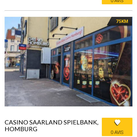
0 AVIS
75KM
CASINO SAARLAND SPIELBANK,
HOMBURG
0 AVIS