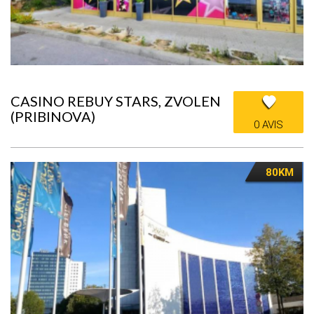
CASINO REBUY STARS, ZVOLEN
(PRIBINOVA)
0 AVIS
80KM