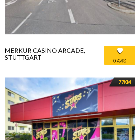
MERKUR CASINO ARCADE,
STUTTGART
0 AVIS
77KM