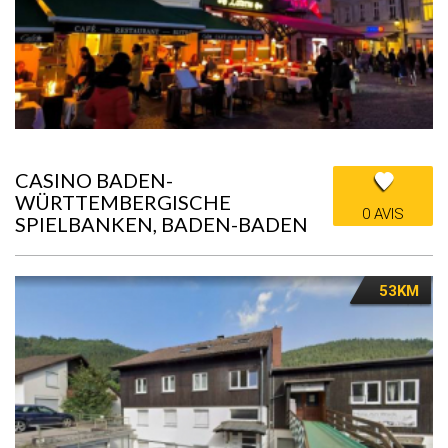
CASINO BADEN-
WÜRTTEMBERGISCHE
0 AVIS
SPIELBANKEN, BADEN-BADEN
53KM