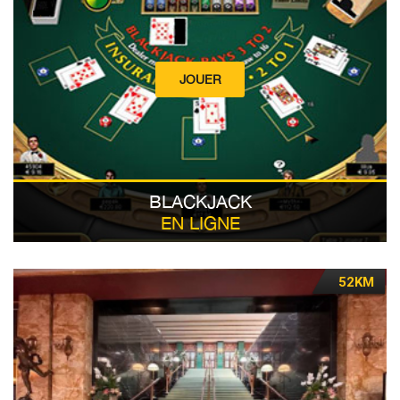
JOUER
BLACKJACK
EN LIGNE
52KM