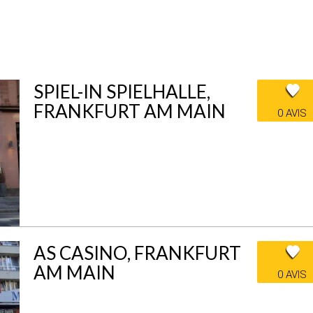
SPIEL-IN SPIELHALLE,
FRANKFURT AM MAIN
0 AVIS
AS CASINO, FRANKFURT
AM MAIN
0 AVIS