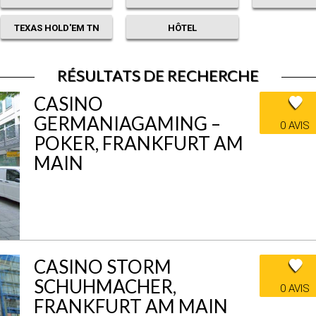
TEXAS HOLD'EM TN
HÔTEL
RÉSULTATS DE RECHERCHE
CASINO
GERMANIAGAMING –
0 AVIS
POKER, FRANKFURT AM
MAIN
CASINO STORM
SCHUHMACHER,
0 AVIS
FRANKFURT AM MAIN