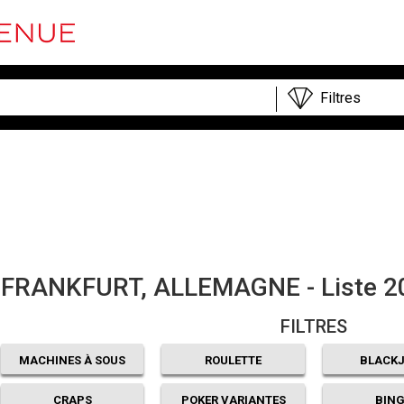
FRANKFURT, ALLEMAGNE - Liste 20
FILTRES
MACHINES À SOUS
ROULETTE
BLACK
CRAPS
POKER VARIANTES
BIN