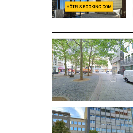
HÔTELS BOOKING.COM