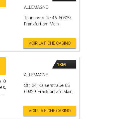
ALLEMAGNE
Taunusstraße 46,
60329,
Frankfurt am Main,
VOIR LA FICHE CASINO
1KM
ALLEMAGNE
s à
Str. 34, Kaiserstraße 63,
es,
60329,
Frankfurt am Main,
 …
VOIR LA FICHE CASINO