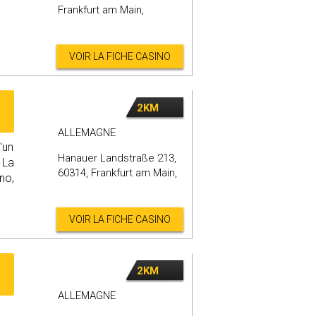
Frankfurt am Main,
VOIR LA FICHE CASINO
2KM
ALLEMAGNE
'un
Hanauer Landstraße 213,
 La
60314,
Frankfurt am Main,
no,
VOIR LA FICHE CASINO
2KM
ALLEMAGNE