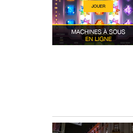
JOUER
MACHINES À SOUS
EN LIGNE