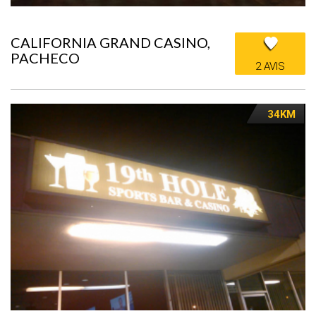
CALIFORNIA GRAND CASINO,
PACHECO
2 AVIS
34KM