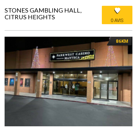
STONES GAMBLING HALL,
CITRUS HEIGHTS
0 AVIS
86KM