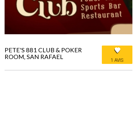
PETE'S 881 CLUB & POKER
ROOM, SAN RAFAEL
1 AVIS