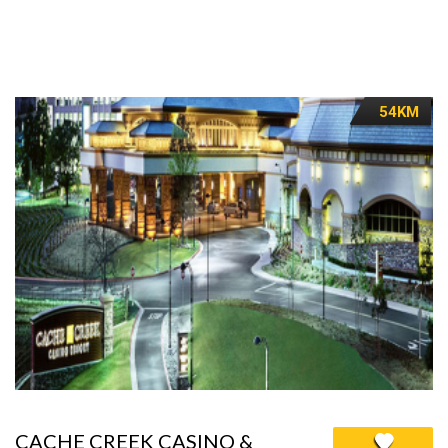
54KM
CACHE CREEK CASINO &