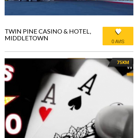
TWIN PINE CASINO & HOTEL,
MIDDLETOWN
0 AVIS
75KM