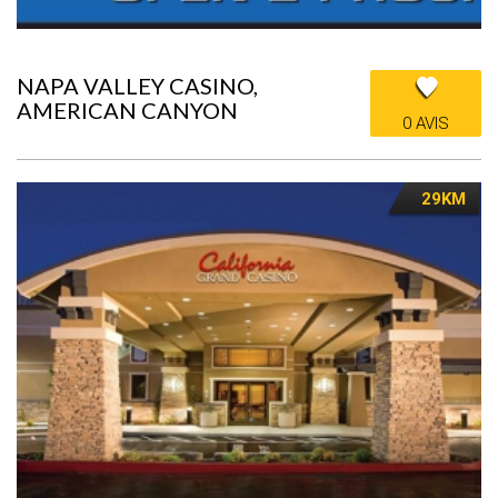
NAPA VALLEY CASINO,
AMERICAN CANYON
0 AVIS
29KM