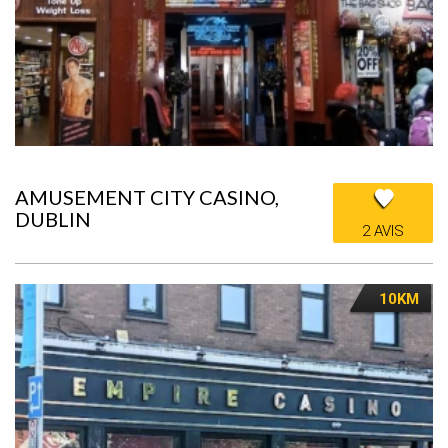
AMUSEMENT CITY CASINO,
DUBLIN
2 AVIS
10KM