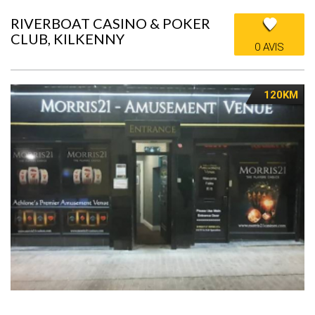
RIVERBOAT CASINO & POKER
CLUB, KILKENNY
0 AVIS
120KM