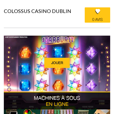
COLOSSUS CASINO DUBLIN
0 AVIS
JOUER
MACHINES À SOUS
EN LIGNE