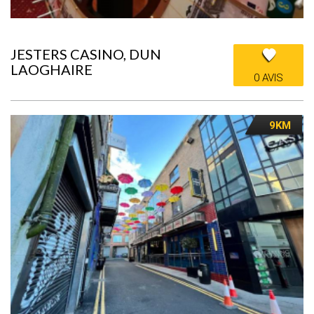
JESTERS CASINO, DUN
LAOGHAIRE
0 AVIS
9KM