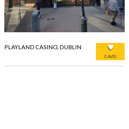
PLAYLAND CASINO, DUBLIN
0 AVIS