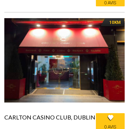
0 AVIS
10KM
CARLTON CASINO CLUB, DUBLIN
0 AVIS