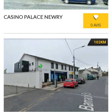
CASINO PALACE NEWRY
0 AVIS
102KM