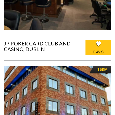
JP POKER CARD CLUB AND
CASINO, DUBLIN
0 AVIS
15KM