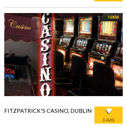
10KM
FITZPATRICK'S CASINO, DUBLIN
0 AVIS