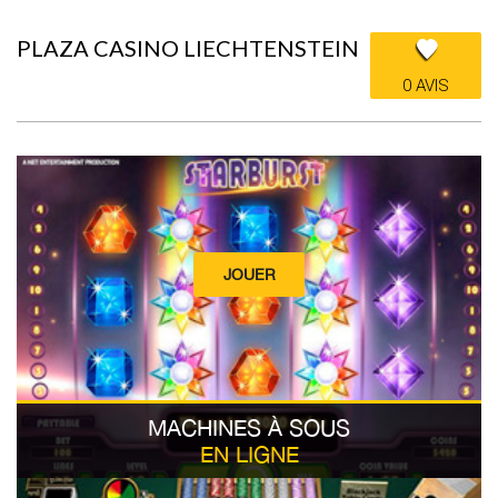
PLAZA CASINO LIECHTENSTEIN
0 AVIS
JOUER
MACHINES À SOUS
EN LIGNE