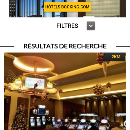
HÔTELS BOOKING.COM
FILTRES
RÉSULTATS DE RECHERCHE
2KM