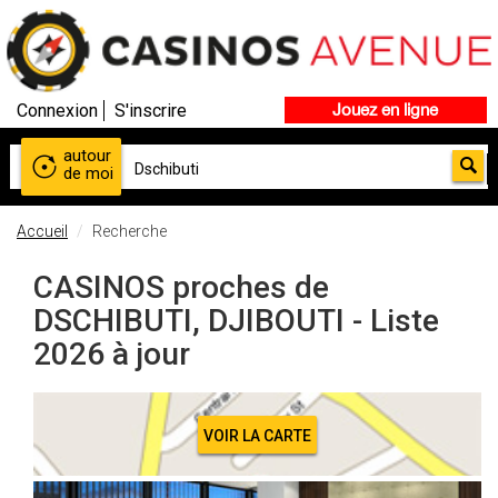
Connexion
S'inscrire
Jouez en ligne
autour
de moi
Accueil
Recherche
CASINOS proches de
DSCHIBUTI, DJIBOUTI - Liste
2026 à jour
VOIR LA CARTE