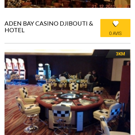
ADEN BAY CASINO DJIBOUTI &
HOTEL
0 AVIS
3KM