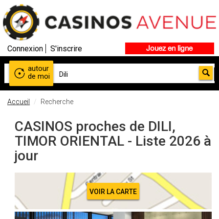
Connexion
S'inscrire
Jouez en ligne
autour
de moi
Accueil
Recherche
CASINOS proches de DILI,
TIMOR ORIENTAL - Liste 2026 à
jour
VOIR LA CARTE