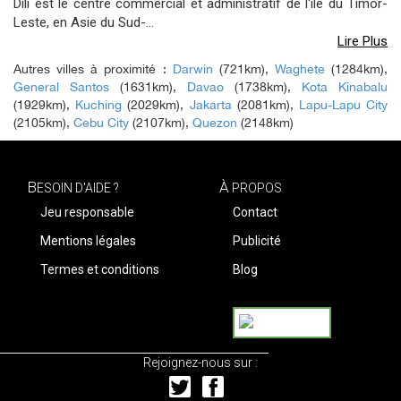
Dili est le centre commercial et administratif de l'île du Timor-
Leste, en Asie du Sud-
...
Lire Plus
Autres villes à proximité :
Darwin
(721km),
Waghete
(1284km),
General Santos
(1631km),
Davao
(1738km),
Kota Kinabalu
(1929km),
Kuching
(2029km),
Jakarta
(2081km),
Lapu-Lapu City
(2105km),
Cebu City
(2107km),
Quezon
(2148km)
B
À
ESOIN D'AIDE ?
PROPOS
Jeu responsable
Contact
Mentions légales
Publicité
Termes et conditions
Blog
Rejoignez-nous sur :