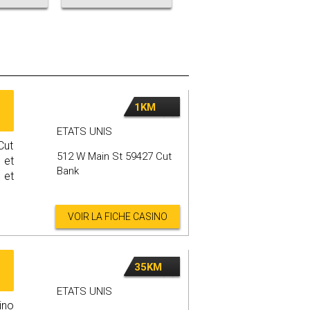
1KM
ETATS UNIS
Cut
512 W Main St
59427
Cut
 et
Bank
 et
VOIR LA FICHE CASINO
35KM
ETATS UNIS
ino