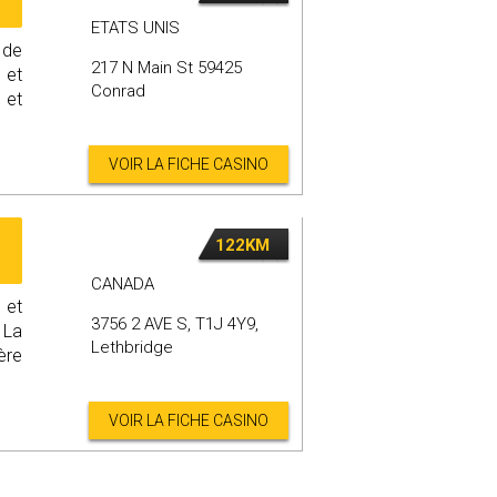
ETATS UNIS
 de
217 N Main St
59425
 et
Conrad
 et
VOIR LA FICHE CASINO
122KM
CANADA
 et
3756 2 AVE S,
T1J 4Y9,
 La
Lethbridge
ère
VOIR LA FICHE CASINO