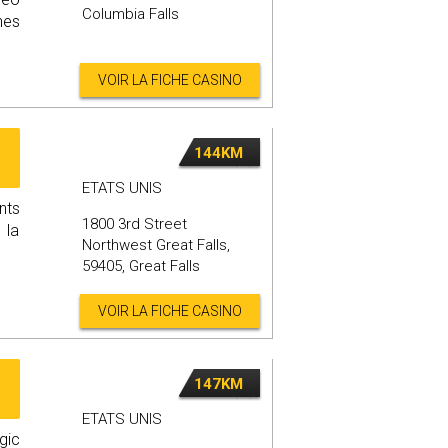
Columbia Falls
nes
VOIR LA FICHE CASINO
144KM
ETATS UNIS
nts
1800 3rd Street
 la
Northwest Great Falls,
59405,
Great Falls
VOIR LA FICHE CASINO
147KM
ETATS UNIS
gic