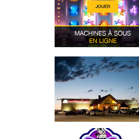
JOUER
MACHINES À SOUS
EN LIGNE