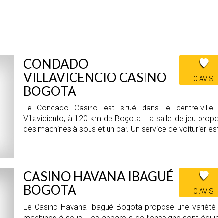
CONDADO
VILLAVICENCIO CASINO
0 AVIS
BOGOTA
Le Condado Casino est situé dans le centre-ville
Villaviciento, à 120 km de Bogota. La salle de jeu prop
des machines à sous et un bar. Un service de voiturier es
CASINO HAVANA IBAGUÉ
BOGOTA
0 AVIS
Le Casino Havana Ibagué Bogota propose une variété
machines à sous. Les appareils de l’enseigne sont équi