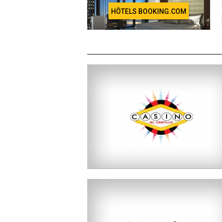
HÔTELS BOOKING.COM