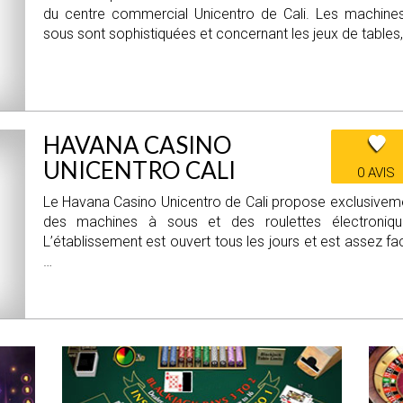
du centre commercial Unicentro de Cali. Les machine
sous sont sophistiquées et concernant les jeux de tables,
HAVANA CASINO
UNICENTRO CALI
0 AVIS
Le Havana Casino Unicentro de Cali propose exclusivem
des machines à sous et des roulettes électroniqu
L’établissement est ouvert tous les jours et est assez fac
…