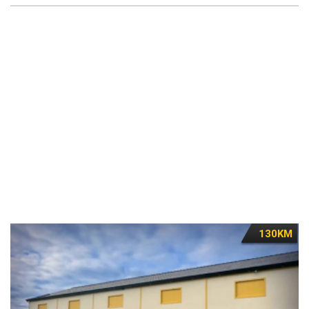
130KM