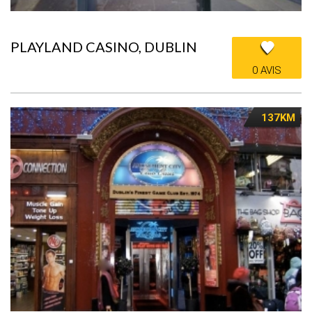
PLAYLAND CASINO, DUBLIN
0 AVIS
137KM