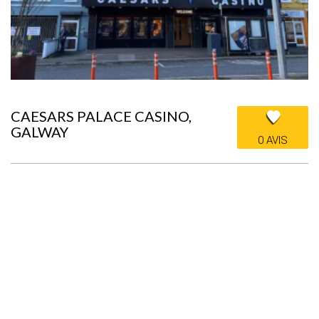
CAESARS PALACE CASINO,
GALWAY
0 AVIS