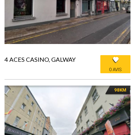
4 ACES CASINO, GALWAY
0 AVIS
98KM