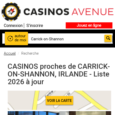
Connexion
S'inscrire
Jouez en ligne
autour
de moi
Accueil
Recherche
CASINOS proches de CARRICK-
ON-SHANNON, IRLANDE - Liste
2026 à jour
VOIR LA CARTE