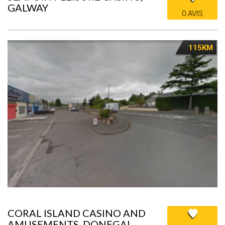
GALWAY
0 AVIS
115KM
CORAL ISLAND CASINO AND
AMUSEMENTS, DONEGAL