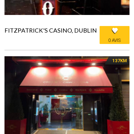
FITZPATRICK'S CASINO, DUBLIN
0 AVIS
137KM