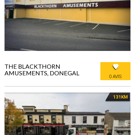
THE BLACKTHORN
AMUSEMENTS, DONEGAL
0 AVIS
131KM