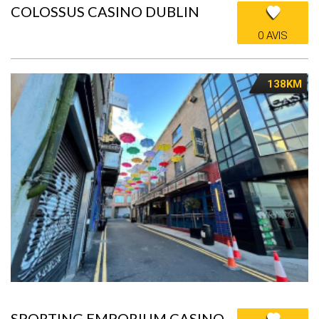
COLOSSUS CASINO DUBLIN
0 AVIS
138KM
SPORTING EMPORIUM CASINO,