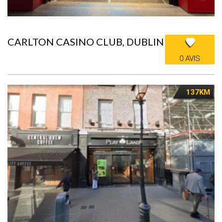
CARLTON CASINO CLUB, DUBLIN
0 AVIS
137KM