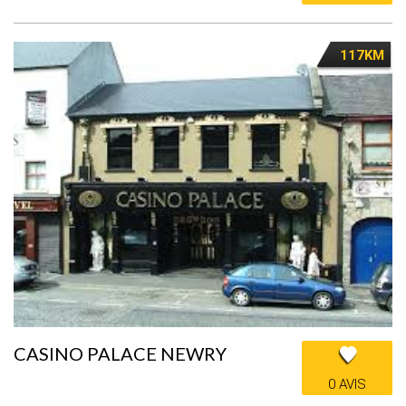
117KM
CASINO PALACE NEWRY
0 AVIS