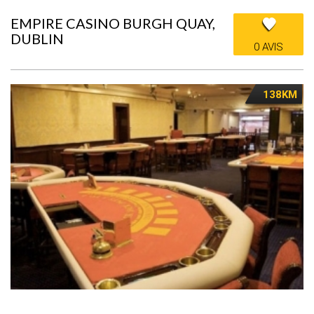
EMPIRE CASINO BURGH QUAY,
DUBLIN
0 AVIS
138KM