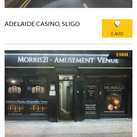
ADELAIDE CASINO, SLIGO
0 AVIS
59KM