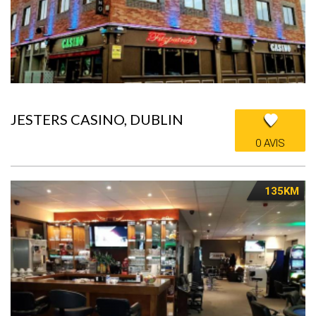
JESTERS CASINO, DUBLIN
0 AVIS
135KM