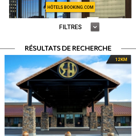
HÔTELS BOOKING.COM
FILTRES
RÉSULTATS DE RECHERCHE
12KM