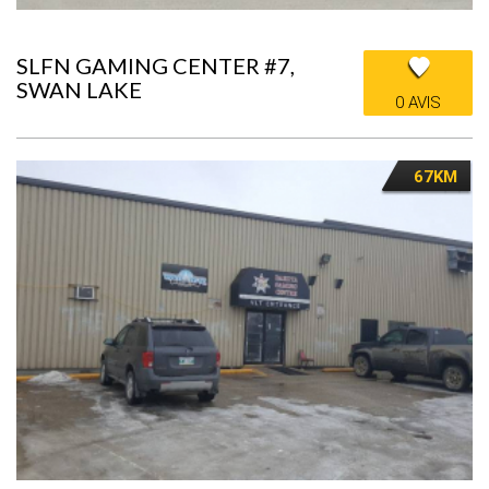
SLFN GAMING CENTER #7,
SWAN LAKE
0 AVIS
67KM