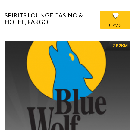
SPIRITS LOUNGE CASINO &
HOTEL, FARGO
0 AVIS
382KM