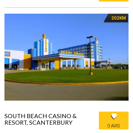
202KM
SOUTH BEACH CASINO &
RESORT, SCANTERBURY
0 AVIS