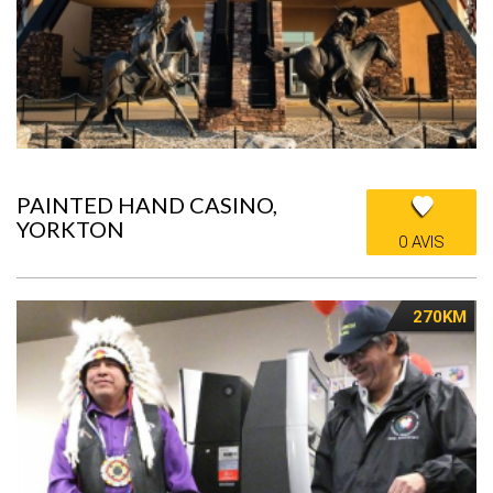
PAINTED HAND CASINO,
YORKTON
0 AVIS
270KM