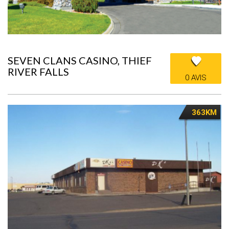
SEVEN CLANS CASINO, THIEF
RIVER FALLS
0 AVIS
363KM