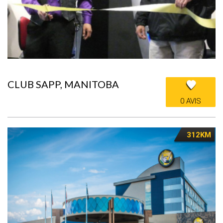
CLUB SAPP, MANITOBA
0 AVIS
312KM