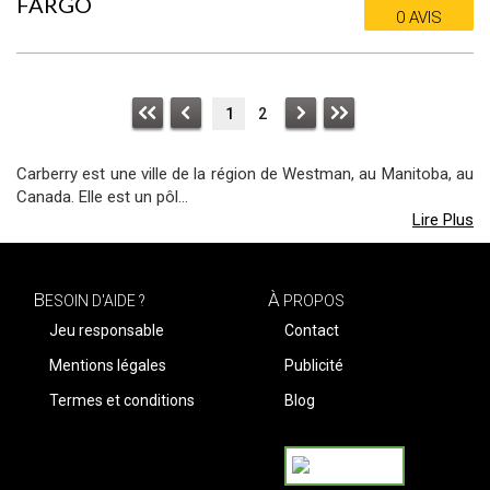
FARGO
0 AVIS
1
2
Carberry est une ville de la région de Westman, au Manitoba, au
Canada. Elle est un pôl
...
Lire Plus
B
À
ESOIN D'AIDE ?
PROPOS
Jeu responsable
Contact
Mentions légales
Publicité
Termes et conditions
Blog