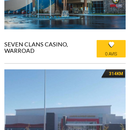
SEVEN CLANS CASINO,
WARROAD
0 AVIS
314KM