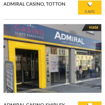
ADMIRAL CASINO, TOTTON
0 AVIS
95KM
ADMIRAL CASINO, SHIRLEY