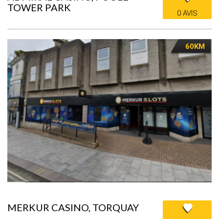
TOWER PARK
0 AVIS
60KM
MERKUR CASINO, TORQUAY