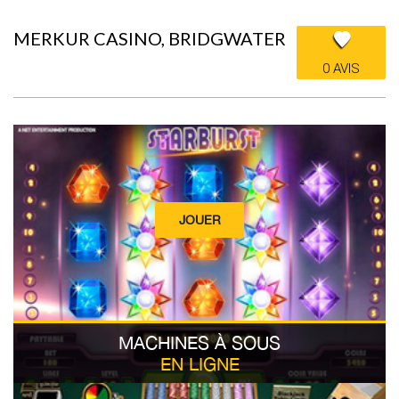
MERKUR CASINO, BRIDGWATER
0 AVIS
JOUER
MACHINES À SOUS
EN LIGNE