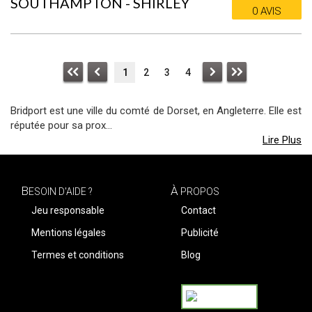
SOUTHAMPTON - SHIRLEY
0 AVIS
1
2
3
4
Bridport est une ville du comté de Dorset, en Angleterre. Elle est
réputée pour sa prox
...
Lire Plus
B
À
ESOIN D'AIDE ?
PROPOS
Jeu responsable
Contact
Mentions légales
Publicité
Termes et conditions
Blog