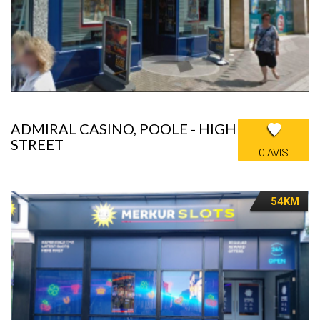
ADMIRAL CASINO, POOLE - HIGH
STREET
0 AVIS
54KM