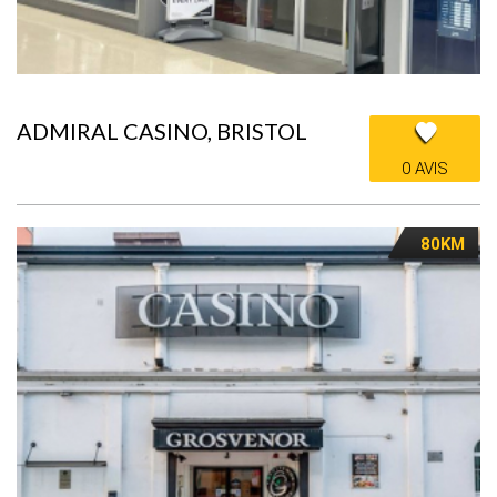
ADMIRAL CASINO, BRISTOL
0 AVIS
80KM