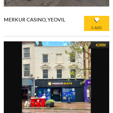
MERKUR CASINO, YEOVIL
0 AVIS
42KM