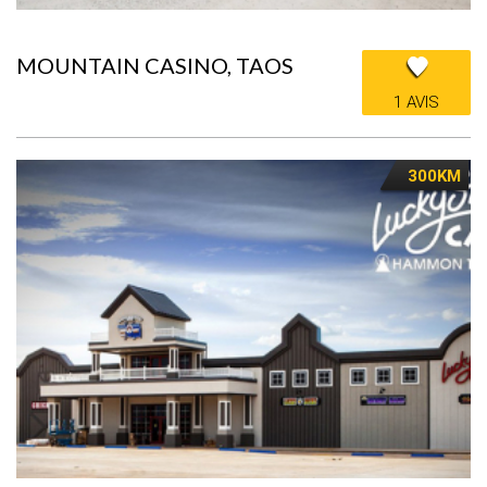
MOUNTAIN CASINO, TAOS
1 AVIS
300KM