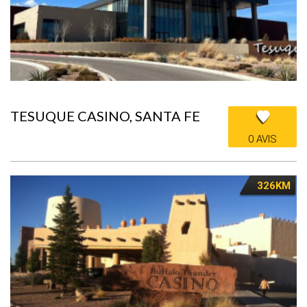
TESUQUE CASINO, SANTA FE
0 AVIS
326KM