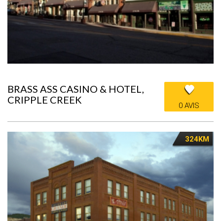
BRASS ASS CASINO & HOTEL,
CRIPPLE CREEK
0 AVIS
324KM