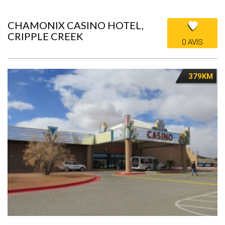
CHAMONIX CASINO HOTEL,
CRIPPLE CREEK
0 AVIS
379KM