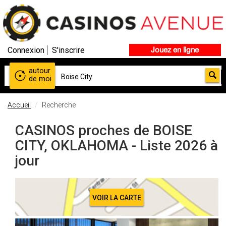
Connexion
S'inscrire
Jouez en ligne
autour
de moi
Accueil
Recherche
CASINOS proches de BOISE
CITY, OKLAHOMA - Liste 2026 à
jour
VOIR LA CARTE