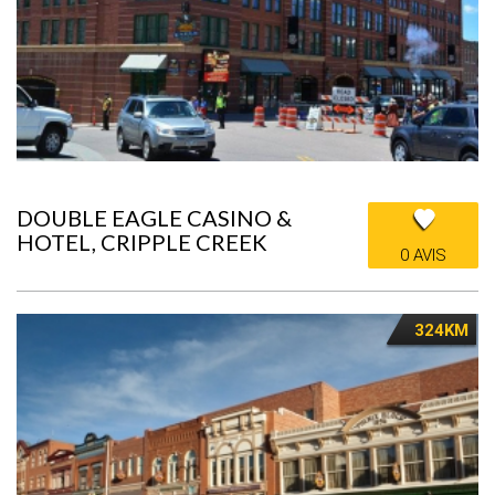
DOUBLE EAGLE CASINO &
HOTEL, CRIPPLE CREEK
0 AVIS
324KM