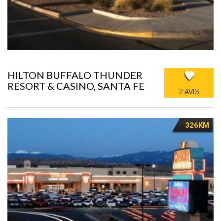
HILTON BUFFALO THUNDER
RESORT & CASINO, SANTA FE
2 AVIS
326KM