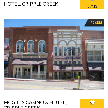
HOTEL, CRIPPLE CREEK
0 AVIS
324KM
MCGILLS CASINO & HOTEL,
CRIPPLE CREEK