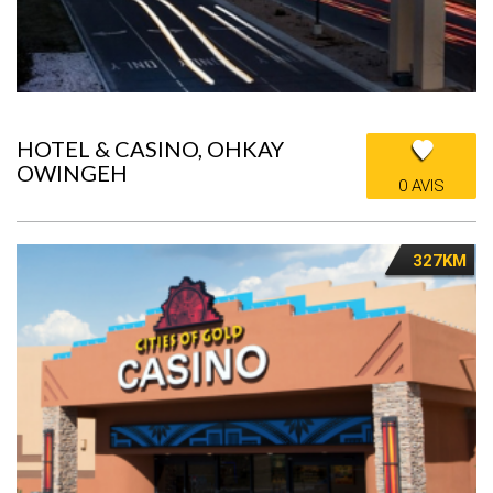
HOTEL & CASINO, OHKAY
OWINGEH
0 AVIS
327KM