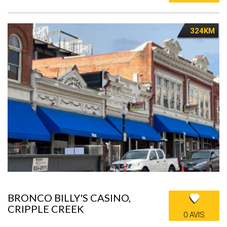
324KM
BRONCO BILLY'S CASINO,
CRIPPLE CREEK
0 AVIS