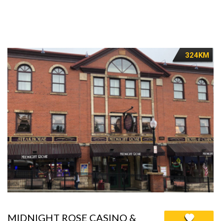
324KM
MIDNIGHT ROSE CASINO &