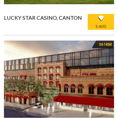
LUCKY STAR CASINO, CANTON
3 AVIS
361KM