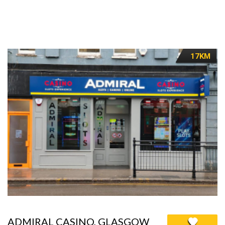
17KM
ADMIRAL CASINO, GLASGOW