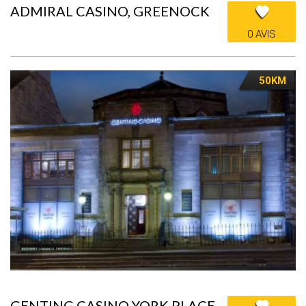
ADMIRAL CASINO, GREENOCK
0 AVIS
50KM
GENTING CASINO YORK PLACE,