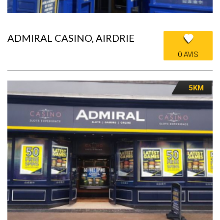
ADMIRAL CASINO, AIRDRIE
0 AVIS
5KM