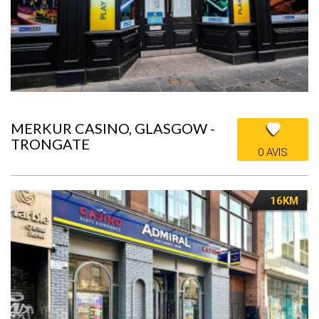
MERKUR CASINO, GLASGOW -
TRONGATE
0 AVIS
16KM