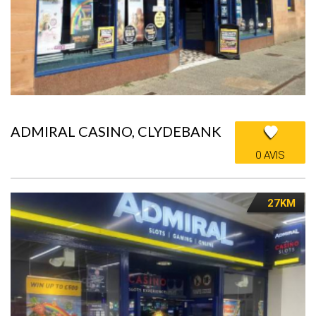
ADMIRAL CASINO, CLYDEBANK
0 AVIS
27KM