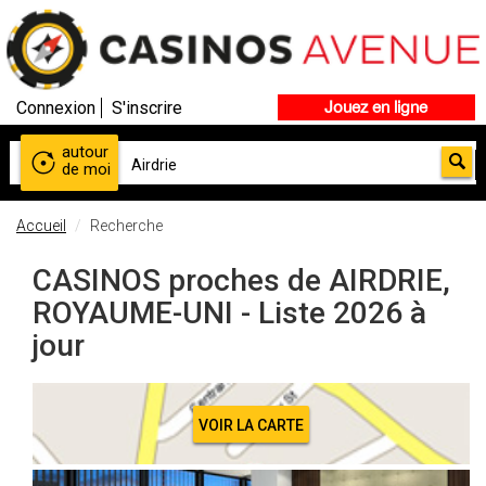
Connexion
S'inscrire
Jouez en ligne
autour
de moi
Accueil
Recherche
CASINOS proches de AIRDRIE,
ROYAUME-UNI - Liste 2026 à
jour
VOIR LA CARTE