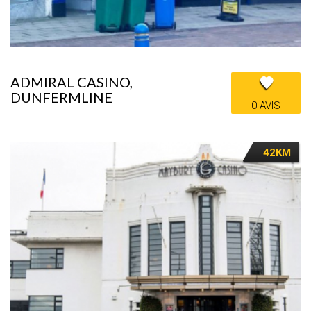
ADMIRAL CASINO,
DUNFERMLINE
0 AVIS
42KM