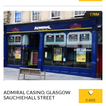
17KM
ADMIRAL CASINO, GLASGOW
SAUCHIEHALL STREET
0 AVIS