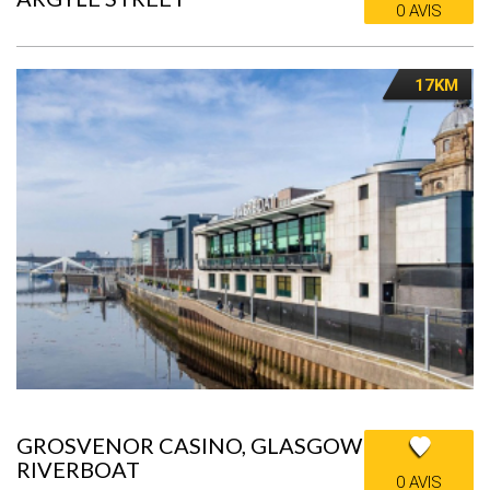
0 AVIS
17KM
GROSVENOR CASINO, GLASGOW
RIVERBOAT
0 AVIS