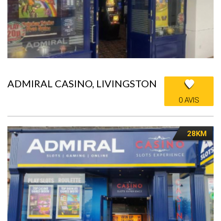
ADMIRAL CASINO, LIVINGSTON
0 AVIS
28KM