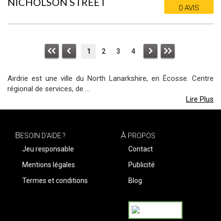
NICHOLSON STREET
0 AVIS
1
2
3
4
Airdrie est une ville du North Lanarkshire, en Écosse. Centre
régional de services, de
...
Lire Plus
B
À
ESOIN D'AIDE ?
PROPOS
Jeu responsable
Contact
Mentions légales
Publicité
Termes et conditions
Blog