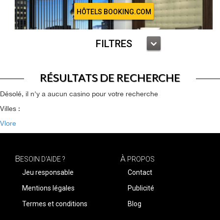
HÔTELS BOOKING.COM
FILTRES
RÉSULTATS DE RECHERCHE
Désolé, il n'y a aucun casino pour votre recherche
Villes :
Vlore
B
À
ESOIN D'AIDE ?
PROPOS
Jeu responsable
Contact
Mentions légales
Publicité
Termes et conditions
Blog