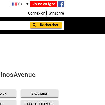
FR
Jouez en ligne
Connexion
S'inscrire
asinosAvenue
JACK
BACCARAT
GO
TEXAS HOLD'EM CG