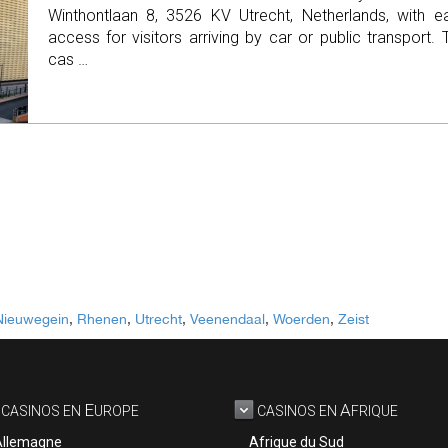
Winthontlaan 8, 3526 KV Utrecht, Netherlands, with e
access for visitors arriving by car or public transport. 
cas …
Nieuwegein
,
Rhenen
,
Utrecht
,
Veenendaal
,
Woerden
,
Zeist
E
A
CASINOS EN
UROPE
CASINOS EN
FRIQUE
Allemagne
Afrique du Sud