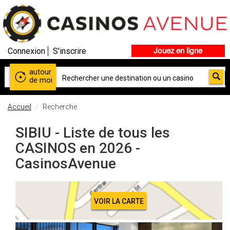
Connexion
S'inscrire
Jouez en ligne
autour
de moi
Accueil
Recherche
SIBIU - Liste de tous les
CASINOS en 2026 -
CasinosAvenue
VOIR LA CARTE