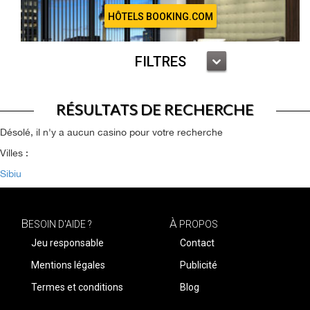
HÔTELS BOOKING.COM
FILTRES
RÉSULTATS DE RECHERCHE
Désolé, il n'y a aucun casino pour votre recherche
Villes :
Sibiu
B
À
ESOIN D'AIDE ?
PROPOS
Jeu responsable
Contact
Mentions légales
Publicité
Termes et conditions
Blog