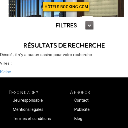
HÔTELS BOOKING.COM
FILTRES
RÉSULTATS DE RECHERCHE
Désolé, il n'y a aucun casino pour votre recherche
Villes :
Kielce
B
À
ESOIN D'AIDE ?
PROPOS
Jeu responsable
Contact
Mentions légales
Publicité
Termes et conditions
Blog