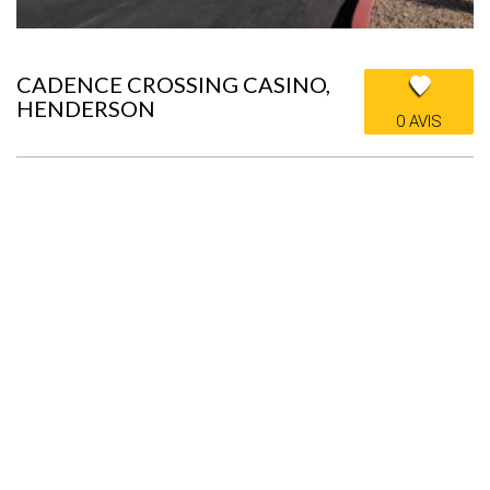
CADENCE CROSSING CASINO,
HENDERSON
0 AVIS