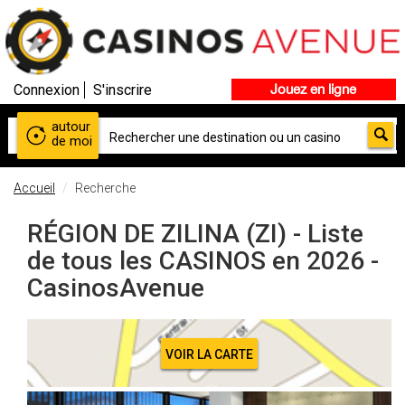
Connexion
S'inscrire
Jouez en ligne
autour
de moi
Accueil
Recherche
RÉGION DE ZILINA (ZI) - Liste
de tous les CASINOS en 2026 -
CasinosAvenue
VOIR LA CARTE