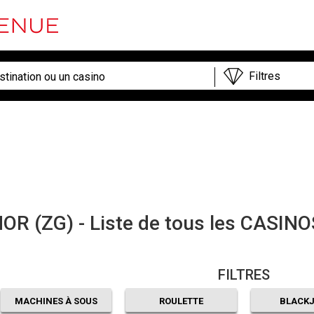
 (ZG) - Liste de tous les CASINO
FILTRES
MACHINES À SOUS
ROULETTE
BLACK