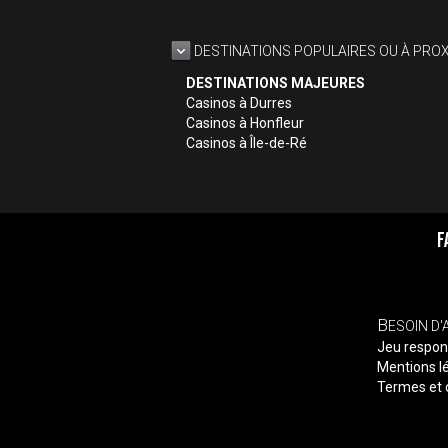
DESTINATIONS POPULAIRES OU À PROX
DESTINATIONS MAJEURES
Casinos à Durres
Casinos à Honfleur
Casinos à Île-de-Ré
B
ESOIN D'A
Jeu respon
Mentions l
Termes et 