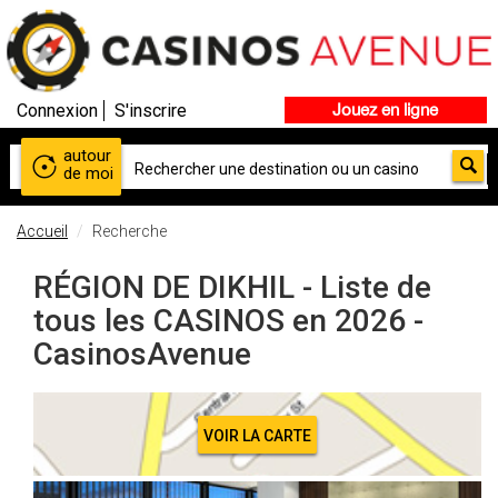
Connexion
S'inscrire
Jouez en ligne
autour
de moi
Accueil
Recherche
RÉGION DE DIKHIL - Liste de
tous les CASINOS en 2026 -
CasinosAvenue
VOIR LA CARTE