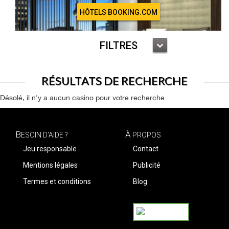
HÔTELS BOOKING.COM
FILTRES
RÉSULTATS DE RECHERCHE
Désolé, il n'y a aucun casino pour votre recherche
B
À
ESOIN D'AIDE ?
PROPOS
Jeu responsable
Contact
Mentions légales
Publicité
Termes et conditions
Blog