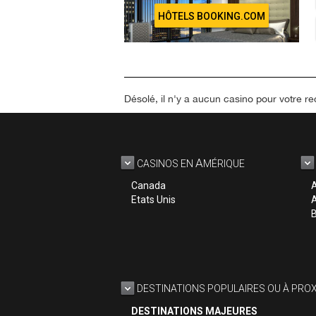
HÔTELS BOOKING.COM
Désolé, il n'y a aucun casino pour votre r
A
CASINOS EN
MÉRIQUE
Canada
Etats Unis
A
DESTINATIONS POPULAIRES OU À PROX
DESTINATIONS MAJEURES