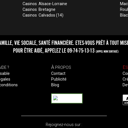
Casinos Alsace-Lorraine
Mach
Casinos Bretagne
Roul
Casinos Calvados (14)
Blac
À
E
IDE ?
PROPOS
S
sable
Contact
Co
égales
Publicité
Cr
conditions
Blog
De
Rejoignez-nous sur :