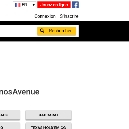
FR
Jouez en ligne
Connexion
S'inscrire
sinosAvenue
JACK
BACCARAT
GO
TEXAS HOLD'EM CG