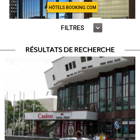
HÔTELS BOOKING.COM
FILTRES
RÉSULTATS DE RECHERCHE