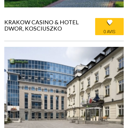
KRAKOW CASINO & HOTEL
DWOR, KOSCIUSZKO
0 AVIS