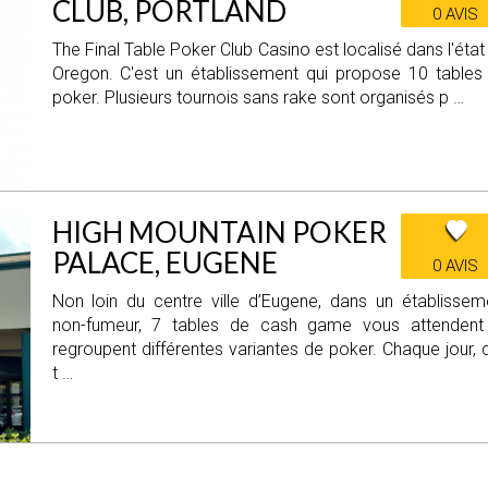
CLUB, PORTLAND
0 AVIS
The Final Table Poker Club Casino est localisé dans l'état
Oregon. C'est un établissement qui propose 10 tables
poker. Plusieurs tournois sans rake sont organisés p …
HIGH MOUNTAIN POKER
PALACE, EUGENE
0 AVIS
Non loin du centre ville d’Eugene, dans un établissem
non-fumeur, 7 tables de cash game vous attendent
regroupent différentes variantes de poker. Chaque jour, 
t …