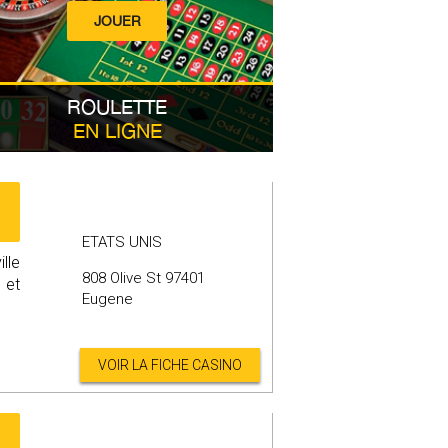
JOUER
ROULETTE
EN LIGNE
ETATS UNIS
lle
808 Olive St
97401
 et
Eugene
VOIR LA FICHE CASINO