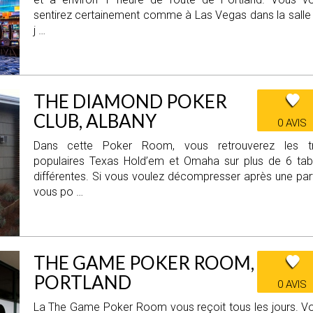
sentirez certainement comme à Las Vegas dans la salle
j …
THE DIAMOND POKER
CLUB, ALBANY
0 AVIS
Dans cette Poker Room, vous retrouverez les t
populaires Texas Hold’em et Omaha sur plus de 6 tab
différentes. Si vous voulez décompresser après une part
vous po …
THE GAME POKER ROOM,
PORTLAND
0 AVIS
La The Game Poker Room vous reçoit tous les jours. V