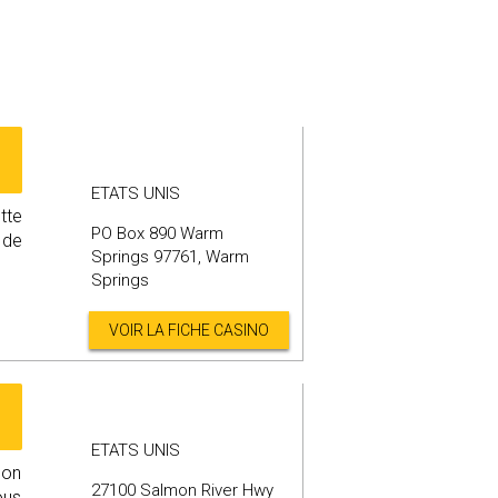
ETATS UNIS
tte
PO Box 890 Warm
 de
Springs
97761,
Warm
Springs
VOIR LA FICHE CASINO
ETATS UNIS
gon
27100 Salmon River Hwy
ous