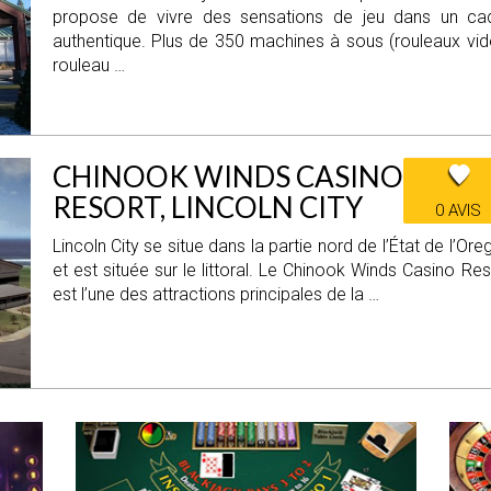
propose de vivre des sensations de jeu dans un ca
authentique. Plus de 350 machines à sous (rouleaux vid
rouleau …
CHINOOK WINDS CASINO
RESORT, LINCOLN CITY
0 AVIS
Lincoln City se situe dans la partie nord de l’État de l’Ore
et est située sur le littoral. Le Chinook Winds Casino Res
est l’une des attractions principales de la …