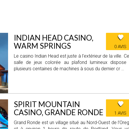
INDIAN HEAD CASINO,
WARM SPRINGS
0 AVIS
Le casino Indian Head est juste à l’extérieur de la ville. Ce
salle de jeux colorée au plafond lumineux dispose
plusieurs centaines de machines à sous du dernier cr …
SPIRIT MOUNTAIN
CASINO, GRANDE RONDE
1 AVIS
Grand Ronde est un village situé au Nord-Ouest de l’Ore
et à environ 1 heure de route de Portland. Vous v