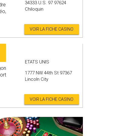
34333 U.S. 97
97624
dre
Chiloquin
éo,
VOIR LA FICHE CASINO
ETATS UNIS
gon
1777 NW 44th St
97367
ort
Lincoln City
VOIR LA FICHE CASINO