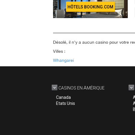
HÔTELS BOOKING.COM
Désolé, il n'y a aucun casino pour votre r
Villes :
Whangarei
A
CASINOS EN
MÉRIQUE
Canada
Etats Unis
A