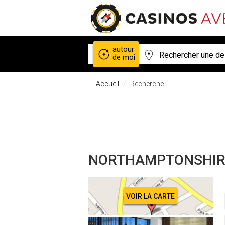
autour
de moi
Accueil
Recherche
NORTHAMPTONSHIRE - 
VOIR LA CARTE