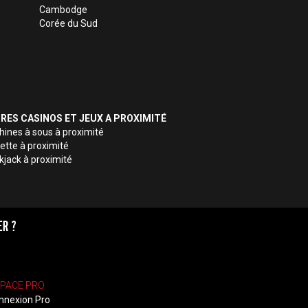
Cambodge
Corée du Sud
RES CASINOS ET JEUX A PROXIMITÉ
ines à sous à proximité
ette à proximité
kjack à proximité
PACE PRO
nnexion Pro