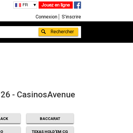
FR
Jouez en ligne
Connexion
S'inscrire
26 - CasinosAvenue
JACK
BACCARAT
GO
TEXAS HOLD'EM CG