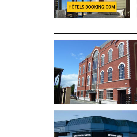
HÔTELS BOOKING.COM