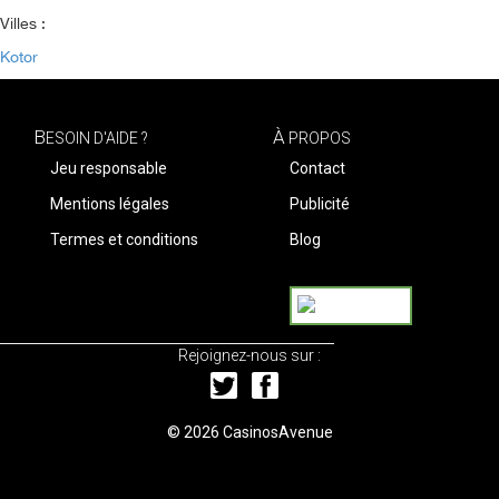
Villes :
Kotor
B
À
ESOIN D'AIDE ?
PROPOS
Jeu responsable
Contact
Mentions légales
Publicité
Termes et conditions
Blog
Rejoignez-nous sur :
© 2026
CasinosAvenue