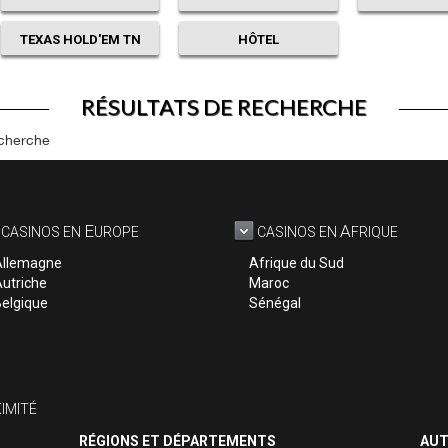
TEXAS HOLD'EM TN
HÔTEL
RÉSULTATS DE RECHERCHE
echerche
E
A
CASINOS EN
UROPE
CASINOS EN
FRIQUE
Allemagne
Afrique du Sud
utriche
Maroc
Belgique
Sénégal
IMITÉ
RÉGIONS ET DÉPARTEMENTS
AUT