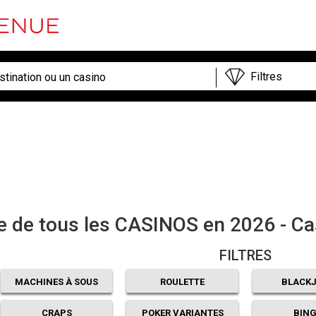
e de tous les CASINOS en 2026 - C
FILTRES
MACHINES À SOUS
ROULETTE
BLACK
CRAPS
POKER VARIANTES
BIN