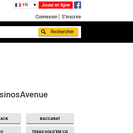
FR
Jouez en ligne
Connexion
S'inscrire
asinosAvenue
JACK
BACCARAT
GO
TEXAS HOLD'EM CG