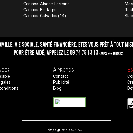
Casinos Alsace-Lorraine
Mach
Casinos Bretagne
Roul
Casinos Calvados (14)
Blac
À
E
IDE ?
PROPOS
S
sable
Contact
Co
égales
Publicité
Cr
conditions
Blog
De
Rejoignez-nous sur :