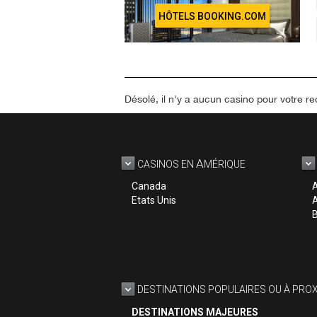
HÔTELS BOOKING.COM
Désolé, il n'y a aucun casino pour votre r
A
CASINOS EN
MÉRIQUE
Canada
Etats Unis
A
DESTINATIONS POPULAIRES OU À PROX
DESTINATIONS MAJEURES