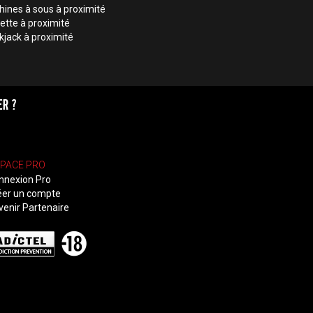
ines à sous à proximité
ette à proximité
kjack à proximité
PACE PRO
nnexion Pro
éer un compte
venir Partenaire