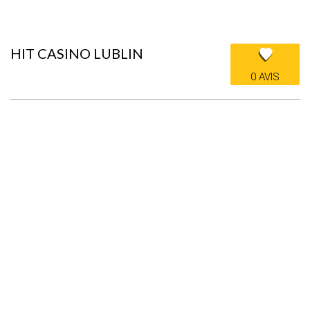
HIT CASINO LUBLIN
0 AVIS