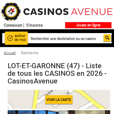
Connexion
S'inscrire
Jouez en ligne
autour
de moi
Accueil
Recherche
LOT-ET-GARONNE (47) - Liste
de tous les CASINOS en 2026 -
CasinosAvenue
VOIR LA CARTE