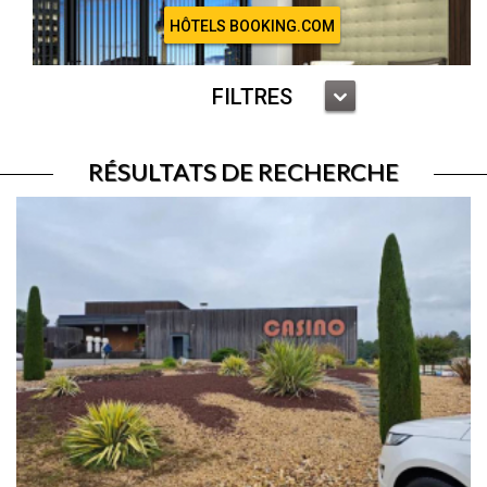
HÔTELS BOOKING.COM
FILTRES
RÉSULTATS DE RECHERCHE