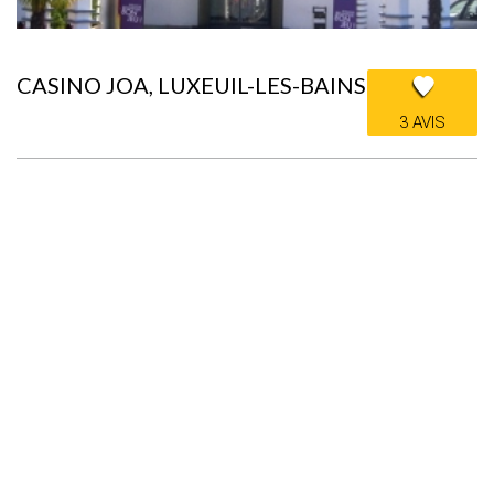
CASINO JOA, LUXEUIL-LES-BAINS
3 AVIS