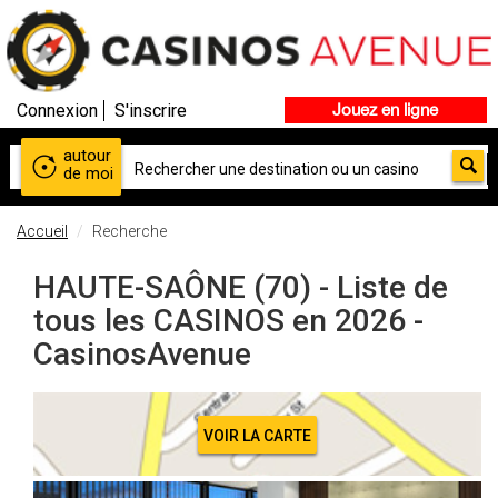
Connexion
S'inscrire
Jouez en ligne
autour
de moi
Accueil
Recherche
HAUTE-SAÔNE (70) - Liste de
tous les CASINOS en 2026 -
CasinosAvenue
VOIR LA CARTE