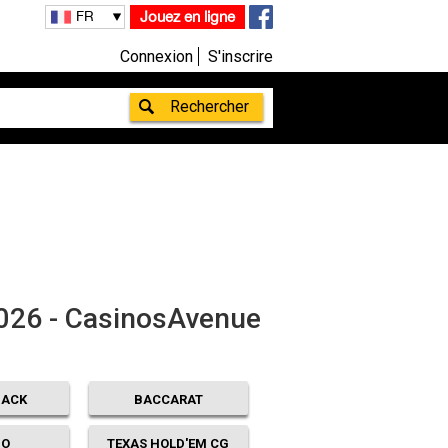
FR
Jouez en ligne
Connexion
S'inscrire
026 - CasinosAvenue
JACK
BACCARAT
GO
TEXAS HOLD'EM CG