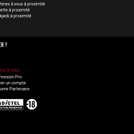
ines à sous à proximité
ette à proximité
kjack à proximité
PACE PRO
nnexion Pro
éer un compte
venir Partenaire