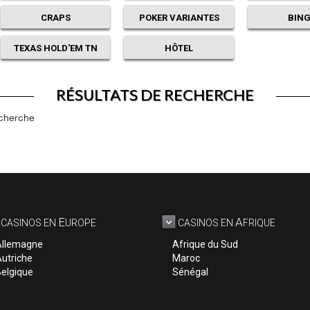
CRAPS
POKER VARIANTES
BIN
TEXAS HOLD'EM TN
HÔTEL
RÉSULTATS DE RECHERCHE
echerche
E
A
CASINOS EN
UROPE
CASINOS EN
FRIQUE
Allemagne
Afrique du Sud
utriche
Maroc
Belgique
Sénégal