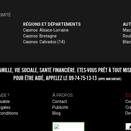
IMITÉ
RÉGIONS ET DÉPARTEMENTS
AUT
Casinos Alsace-Lorraine
Mach
Casinos Bretagne
Roul
Casinos Calvados (14)
Blac
À
E
IDE ?
PROPOS
S
sable
Contact
Co
égales
Publicité
Cr
conditions
Blog
De