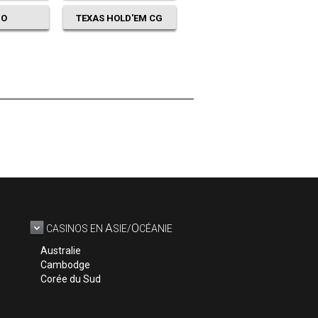
GO
TEXAS HOLD'EM CG
A
O
CASINOS EN
SIE/
CÉANIE
Australie
Cambodge
Corée du Sud