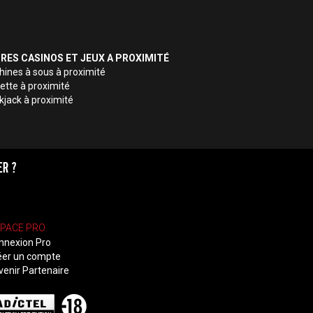
RES CASINOS ET JEUX A PROXIMITÉ
ines à sous à proximité
ette à proximité
kjack à proximité
PACE PRO
nnexion Pro
éer un compte
venir Partenaire