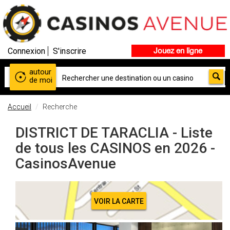
Connexion
S'inscrire
Jouez en ligne
autour
de moi
Accueil
Recherche
DISTRICT DE TARACLIA - Liste
de tous les CASINOS en 2026 -
CasinosAvenue
VOIR LA CARTE