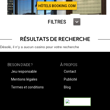
HÔTELS BOOKING.COM
FILTRES
RÉSULTATS DE RECHERCHE
Désolé, il n'y a aucun casino pour votre recherche
B
À
ESOIN D'AIDE ?
PROPOS
Jeu responsable
Contact
Mentions légales
Publicité
Termes et conditions
Blog