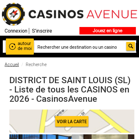
Connexion
S'inscrire
Jouez en ligne
autour
de moi
Accueil
Recherche
DISTRICT DE SAINT LOUIS (SL)
- Liste de tous les CASINOS en
2026 - CasinosAvenue
VOIR LA CARTE