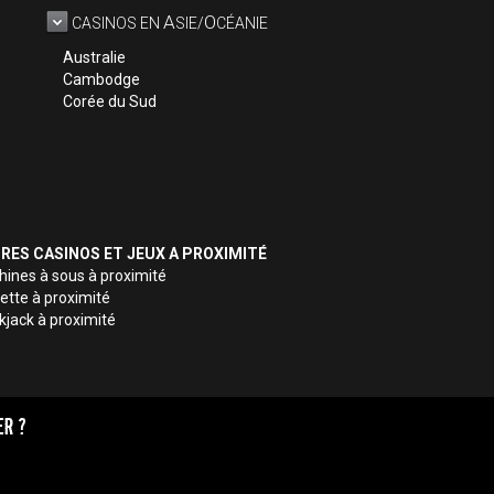
A
O
CASINOS EN
SIE/
CÉANIE
Australie
Cambodge
Corée du Sud
RES CASINOS ET JEUX A PROXIMITÉ
ines à sous à proximité
ette à proximité
kjack à proximité