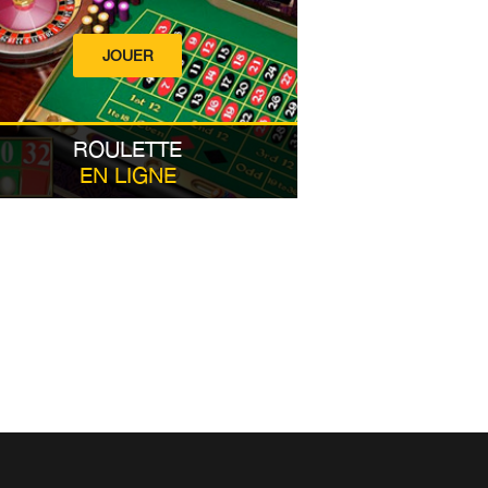
JOUER
ROULETTE
EN LIGNE