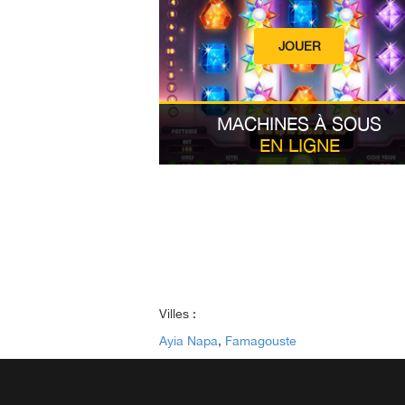
JOUER
MACHINES À SOUS
EN LIGNE
Villes :
Ayia Napa
,
Famagouste