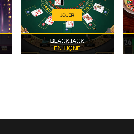
JOUER
BLACKJACK
EN LIGNE