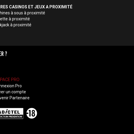
RES CASINOS ET JEUX A PROXIMITÉ
ines à sous à proximité
ette à proximité
kjack à proximité
PACE PRO
nnexion Pro
éer un compte
venir Partenaire