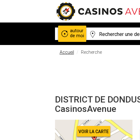
autour
de moi
Accueil
Recherche
DISTRICT DE DONDUSE
CasinosAvenue
VOIR LA CARTE