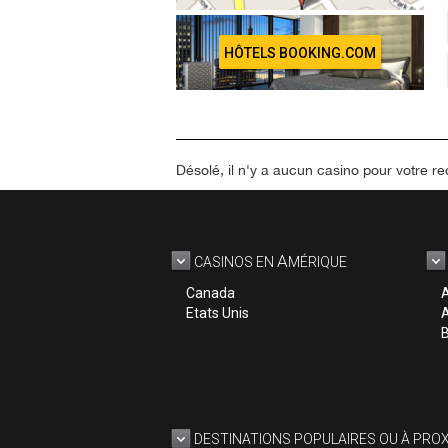
HÔTELS BOOKING.COM
Désolé, il n'y a aucun casino pour votre r
A
CASINOS EN
MÉRIQUE
Canada
Etats Unis
A
DESTINATIONS POPULAIRES OU À PROX