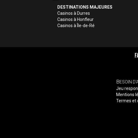
DESTINATIONS MAJEURES
Casinos à Durres
Casinos à Honfleur
Casinos à Île-de-Ré
B
ESOIN D'A
Jeu respon
Mentions l
Termes et 