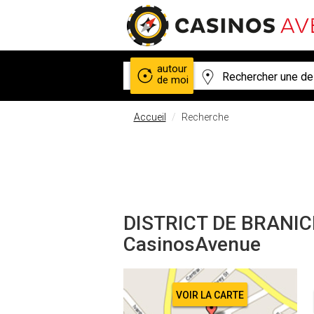
autour
de moi
Accueil
Recherche
DISTRICT DE BRANICEV
CasinosAvenue
VOIR LA CARTE