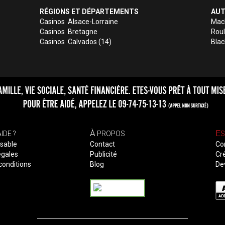
RÉGIONS ET DÉPARTEMENTS
AUT
Casinos Alsace-Lorraine
Mach
Casinos Bretagne
Roul
Casinos Calvados (14)
Blac
À
E
IDE ?
PROPOS
S
sable
Contact
Co
égales
Publicité
Cr
conditions
Blog
De