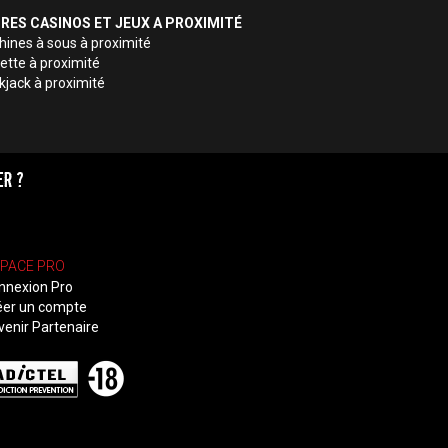
RES CASINOS ET JEUX A PROXIMITÉ
ines à sous à proximité
ette à proximité
kjack à proximité
PACE PRO
nnexion Pro
éer un compte
venir Partenaire