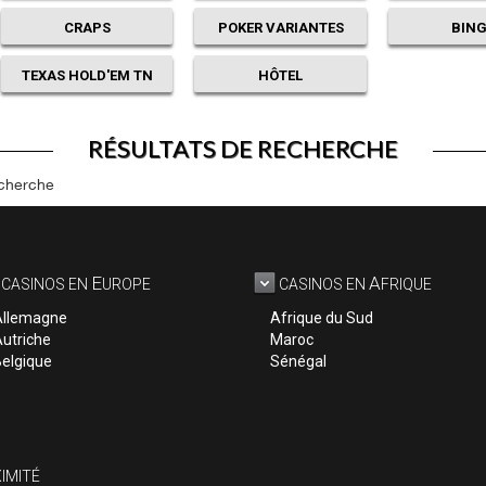
CRAPS
POKER VARIANTES
BIN
TEXAS HOLD'EM TN
HÔTEL
RÉSULTATS DE RECHERCHE
echerche
E
A
CASINOS EN
UROPE
CASINOS EN
FRIQUE
Allemagne
Afrique du Sud
utriche
Maroc
Belgique
Sénégal
IMITÉ