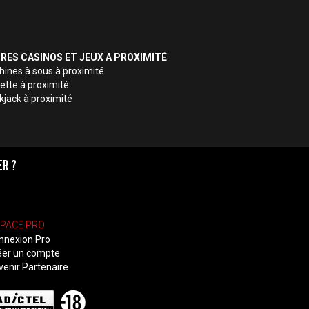
RES CASINOS ET JEUX A PROXIMITÉ
ines à sous à proximité
ette à proximité
kjack à proximité
PACE PRO
nnexion Pro
éer un compte
venir Partenaire