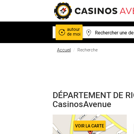
autour
de moi
Accueil
Recherche
DÉPARTEMENT DE RIO 
CasinosAvenue
VOIR LA CARTE