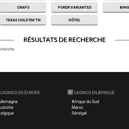
CRAPS
POKER VARIANTES
BIN
TEXAS HOLD'EM TN
HÔTEL
RÉSULTATS DE RECHERCHE
echerche
E
A
CASINOS EN
UROPE
CASINOS EN
FRIQUE
Allemagne
Afrique du Sud
utriche
Maroc
Belgique
Sénégal