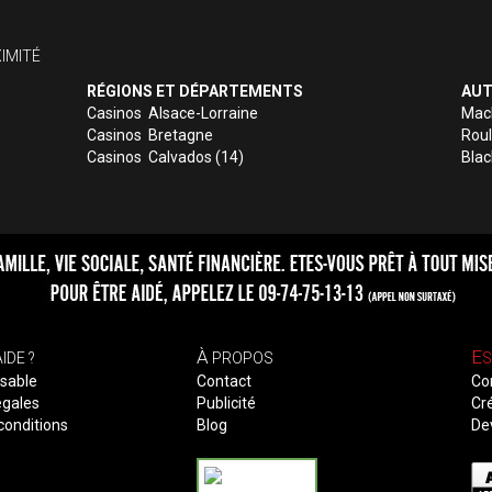
IMITÉ
RÉGIONS ET DÉPARTEMENTS
AUT
Casinos Alsace-Lorraine
Mach
Casinos Bretagne
Roul
Casinos Calvados (14)
Blac
À
E
IDE ?
PROPOS
S
sable
Contact
Co
égales
Publicité
Cr
conditions
Blog
De