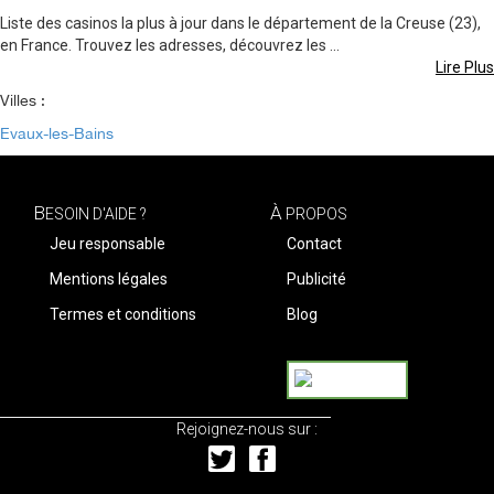
Liste des casinos la plus à jour dans le département de la Creuse (23),
en France. Trouvez les adresses, découvrez les
...
Lire Plus
Villes :
Evaux-les-Bains
B
À
ESOIN D'AIDE ?
PROPOS
Jeu responsable
Contact
Mentions légales
Publicité
Termes et conditions
Blog
Rejoignez-nous sur :